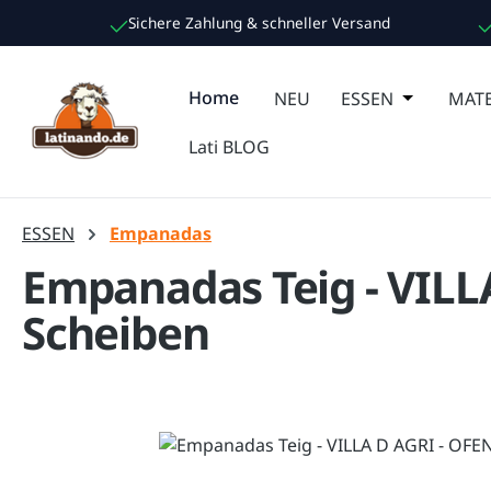
Sichere Zahlung & schneller Versand
m Hauptinhalt springen
Zur Suche springen
Zur Hauptnavigation springen
Home
NEU
ESSEN
Öffne oder
MATE
Lati BLOG
ESSEN
Empanadas
Empanadas Teig - VILLA
Scheiben
Bildergalerie überspringen