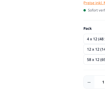
Preise inkl.
Sofort ver
auswäh
Pack
4 x 12 (48
12 x 12 (1
58 x 12 (6
Produkt