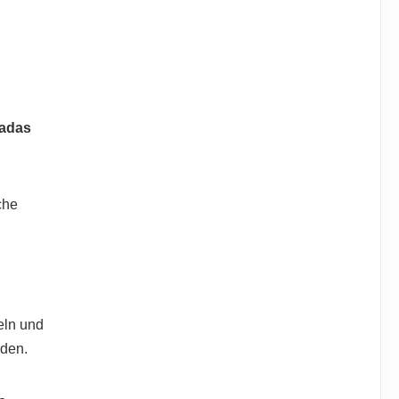
adas
che
eln und
rden.