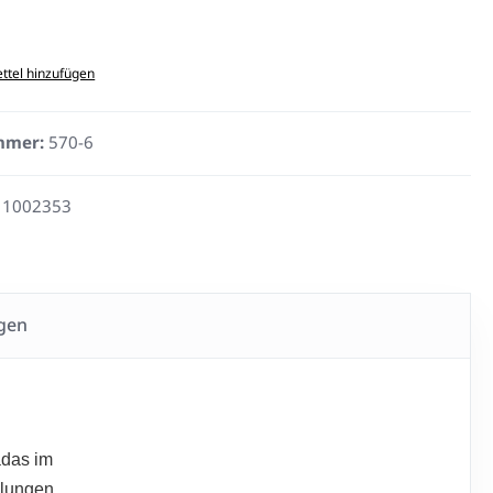
ttel hinzufügen
mmer:
570-6
11002353
gen
adas im
llungen