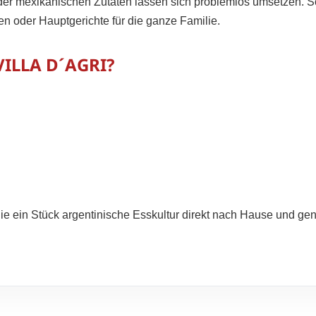
oder mexikanischen Zutaten lassen sich problemlos umsetzen. S
 oder Hauptgerichte für die ganze Familie.
VILLA D´AGRI?
ie ein Stück argentinische Esskultur direkt nach Hause und ge