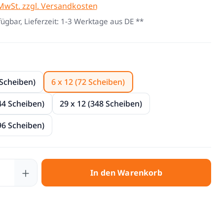
 MwSt. zzgl. Versandkosten
fügbar, Lieferzeit: 1-3 Werktage aus DE **
len
 Scheiben)
6 x 12 (72 Scheiben)
44 Scheiben)
29 x 12 (348 Scheiben)
96 Scheiben)
 Anzahl: Gib den gewünschten Wert ein 
In den Warenkorb