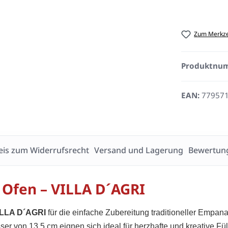
Zum Merkze
Produktnu
EAN:
77957
is zum Widerrufsrecht
Versand und Lagerung
Bewertun
 Ofen – VILLA D´AGRI
ILLA D´AGRI
für die einfache Zubereitung traditioneller Empan
r von 13,5 cm eignen sich ideal für herzhafte und kreative Fü