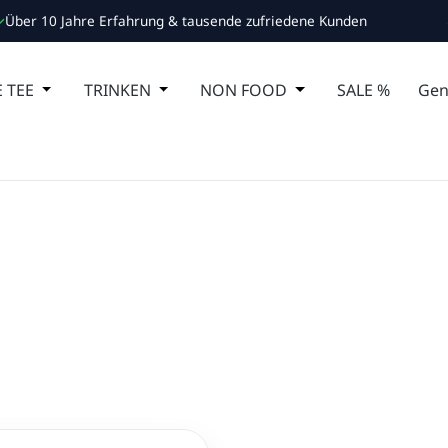
Über 10 Jahre Erfahrung & tausende zufriedene Kunden
 Schließe das Dropdown der Kategorie ESSEN
 TEE
Öffne oder Schließe das Dropdown der Kategorie MA
TRINKEN
Öffne oder Schließe das Dropdown de
NON FOOD
Öffne oder Schließ
SALE %
Gen