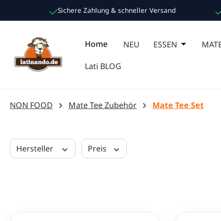
Sichere Zahlung & schneller Versand
m Hauptinhalt springen
Zur Suche springen
Zur Hauptnavigation springen
Home
NEU
ESSEN
Öffne oder
MATE
Lati BLOG
NON FOOD
Mate Tee Zubehör
Mate Tee Set
Hersteller
Preis