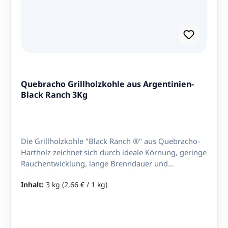
Quebracho Grillholzkohle aus Argentinien-
Black Ranch 3Kg
Die Grillholzkohle "Black Ranch ®" aus Quebracho-
Hartholz zeichnet sich durch ideale Körnung, geringe
Rauchentwicklung, lange Brenndauer und
gleichmäßige Hitze aus. aus nachweislich gut
Inhalt:
3 kg
(2,66 € / 1 kg)
bewirtschafteten Wäldern Ohne Chemie Ohne
Kohlenstaub Hergestellt in Argentinien Nettoinhalt:
3Kg