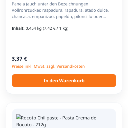
Panela (auch unter den Bezeichnungen
Vollrohrzucker, raspadura, rapadura, atado dulce,
chancaca, empanizao, papelón, piloncillo oder
panocha bekannt) wird durch das Verkochen von
Inhalt:
0.454 kg
(7,42 € / 1 kg)
Zuckerrohrsaft bei hohen Temperaturen gewonnen.
Dieses lateinamerikanisches Lebensmittel ersetzt
den normalen Zucker. Panela besteht u. a. aus
Saccharose und Fructose und enthält Calcium, Eisen,
Phosphor und Ascorbinsäure. Nettoinhalt: 454g (4x
Regulärer Preis:
3,37 €
Panela-Blöcke) Zutaten: Zuckerrohrsaft Herkunft:
Preise inkl. MwSt. zzgl. Versandkosten
Kolumbien Trocken lagern. Vor Wärme schützen
In den Warenkorb