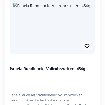
peruanische und ecuadorianische Rezepte. Hominy:
Mais, der mit Kalkwasser behandelt wird. Typisch für
mexikanische Gerichte wie Pozole. Wofür verwendet
man Mote Mais? Mote con Queso: gekochter Mote
Mais mit frischem Käse Suppen und Eintöpfe: zum
Beispiel Locro oder Caldo de Gallina Beilage: zu
Fleisch, Fisch, Gemüse oder Käse Salate: gekocht und
abgekühlt als sättigende Zutat Snack: einfach mit
Salz, Butter oder Olivenöl genießen Rezept:
Peruanisches Mote con Queso Mote con Queso ist
ein einfaches, traditionelles Gericht aus den Anden.
Es wird mit gekochtem Mote Mais und frischem Käse
serviert. Zutaten für 4 Portionen 500 g Mote Mais 2
Panela Rundblock - Vollrohrzucker - 454g
Liter Wasser 1 EL Salz 200 g Queso Fresco, Feta oder
Hirtenkäse 1 EL Olivenöl Frischer Koriander oder
Petersilie Zubereitung Den Mote Mais über Nacht in
reichlich Wasser einweichen. Am nächsten Tag das
Einweichwasser abgießen. Den Mais mit frischem
Panela, auch als traditioneller Vollrohrzucker
Wasser und Salz in einen großen Topf geben. Bei
bekannt, ist ein fester Bestandteil der
mittlerer Hitze ca. 90 bis 120 Minuten kochen, bis die