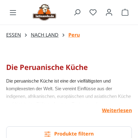
Zum Hauptinhalt springen
Waren
ESSEN
NACH LAND
Peru
Die Peruanische Küche
Die peruanische Küche ist eine der vielfältigsten und
komplexesten der Welt. Sie vereint Einflüsse aus der
indigenen, afrikanischen, europäischen und asiatischen Küche
und bietet eine Fülle an Aromen, Texturen und
Weiterlesen
Geschmacksrichtungen.
Eines der bekanntesten Gerichte der peruanischen Küche ist
Produkte filtern
Ceviche, ein mariniertes Fischgericht, das in Limettensaft,