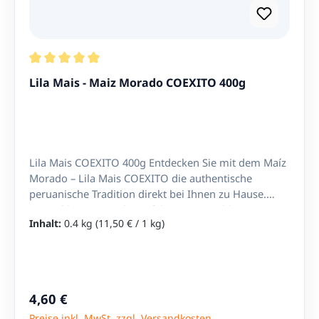
Durchschnittliche Bewertung von 5 von 5 Sternen
Lila Mais - Maiz Morado COEXITO 400g
Lila Mais COEXITO 400g Entdecken Sie mit dem Maíz
Morado – Lila Mais COEXITO die authentische
peruanische Tradition direkt bei Ihnen zu Hause.
Unser lila Mais wird sorgfältig ausgewählt,
Inhalt:
0.4 kg
(11,50 € / 1 kg)
getrocknet und in 400g-Packungen geliefert, um
Ihnen die volle Qualität dieses besonderen
Grundnahrungsmittels zu bieten. In Peru hat der lila
Mais seit Jahrhunderten eine zentrale Rolle in Küche,
Kultur und Festen. Er ist nicht nur ein optisches
Regulärer Preis:
4,60 €
Highlight, sondern auch eine unverzichtbare Zutat
Preise inkl. MwSt. zzgl. Versandkosten
für traditionelle Getränke und Speisen. Was ist Maíz