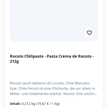
Rocoto Chilipaste - Pasta Crema de Rocoto -
212g
Rocoto (auch bekannt als Locoto, Chile Manzano
bzw. Chile Peron) ist eine Chilisorte, die vor allem in
Mittel- und Südamerika wächst. Rocoto Chili zeichnet
sich durch seine Schärfe und rote Farbe aus. Diese
Inhalt:
0.212 kg
(19,67 € / 1 kg)
Chilipaste wird aus reifen peruanischen Rocotos