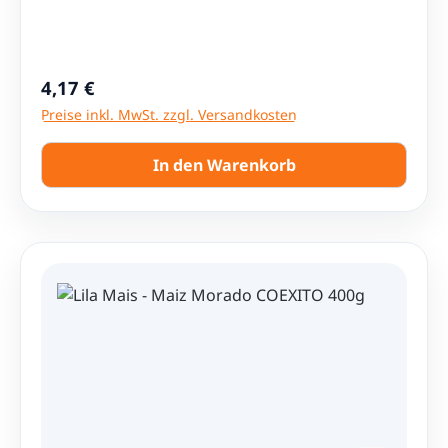
hergestellt. Zutaten: Rocoto, Wasser, Salz,
Zitronensäure, Natriumbenzoat
(Konservierungsmittel). Inhalt: 212g Herkunft: Peru.
Regulärer Preis:
4,17 €
Preise inkl. MwSt. zzgl. Versandkosten
In den Warenkorb