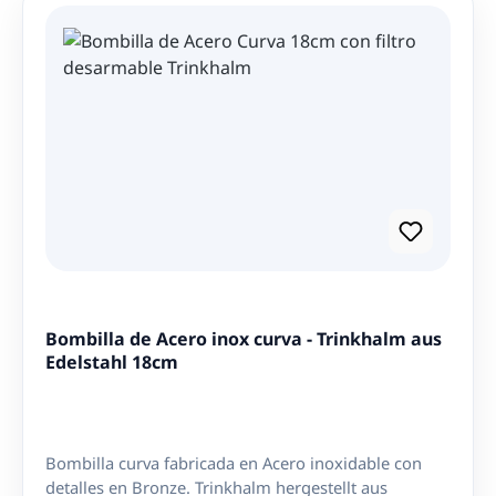
in reinster Form. Das schlanke Design der Bombilla
liegt angenehm in der Hand und macht das Trinken
zu einem komfortablen Erlebnis. Ob zu Hause, im
Büro oder unterwegs - die 16 cm lange Edelstahl-
Bombilla ist der ideale Begleiter für alle Mate-
Liebhaber. Filter nicht abnehmbar. Die Bombilla lässt
sich mit einer Reinigungsbürste (separat erhältlich)
reinigen.
Bombilla de Acero inox curva - Trinkhalm aus
Edelstahl 18cm
Bombilla curva fabricada en Acero inoxidable con
detalles en Bronze. Trinkhalm hergestellt aus