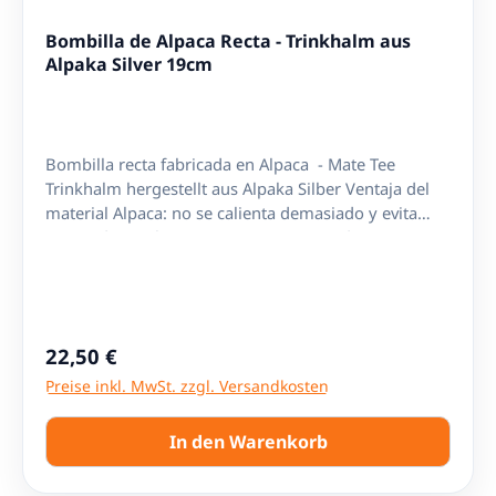
Bombilla de Alpaca Recta - Trinkhalm aus
Alpaka Silver 19cm
Bombilla recta fabricada en Alpaca - Mate Tee
Trinkhalm hergestellt aus Alpaka Silber Ventaja del
material Alpaca: no se calienta demasiado y evita
quemaduras al tomar. Pico recto - gerades
Mundstück Lago / Länge: ca. 19cm Filtro tipo
cuchara, no desarmable. Se puede limpiar con
cepillo. Filter nicht demontierbar, kann aber mit der
Bürste gereinigt werden.
Regulärer Preis:
22,50 €
Preise inkl. MwSt. zzgl. Versandkosten
In den Warenkorb