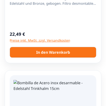
Edelstahl und Bronze, gebogen. Filtro desmontable a
rosca - Abnehmbarer Filter mit Gewinde Largo /
Länge: ca. 18cm
Regulärer Preis:
22,49 €
Preise inkl. MwSt. zzgl. Versandkosten
In den Warenkorb