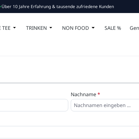
Über 10 Jahre Erfahrung & tausende zufriedene Kunden
 Schließe das Dropdown der Kategorie ESSEN
 TEE
Öffne oder Schließe das Dropdown der Kategorie MA
TRINKEN
Öffne oder Schließe das Dropdown de
NON FOOD
Öffne oder Schließ
SALE %
Gen
Nachname
*