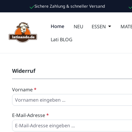
Sichere Zahlung & schneller Versand
m Hauptinhalt springen
Zur Suche springen
Zur Hauptnavigation springen
Home
NEU
ESSEN
Öffne oder
MATE
Lati BLOG
Widerruf
Vorname
*
E-Mail-Adresse
*