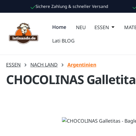
Sichere Zahlung & schneller Versand
m Hauptinhalt springen
Zur Suche springen
Zur Hauptnavigation springen
Home
NEU
ESSEN
Öffne oder
MATE
Lati BLOG
ESSEN
NACH LAND
Argentinien
CHOCOLINAS Galletitas
Bildergalerie überspringen