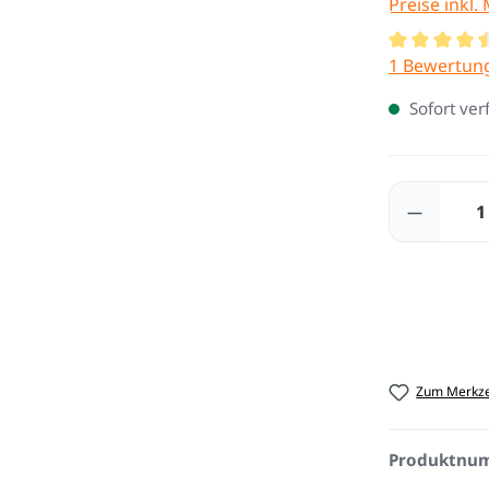
Preise inkl.
Durchschnit
1 Bewertun
Sofort ver
Produkt
Zum Merkze
Produktnu