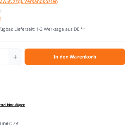
 MwSt. zzgl. Versandkosten
tliche Bewertung von 4.5 von 5 Sternen
g
fügbar, Lieferzeit: 1-3 Werktage aus DE **
 Anzahl: Gib den gewünschten Wert ein 
In den Warenkorb
ttel hinzufügen
mmer:
79