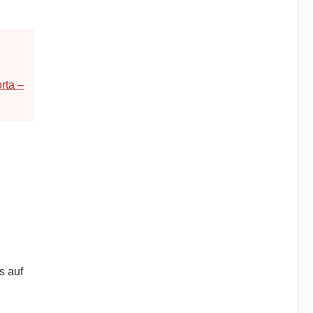
rta –
s auf