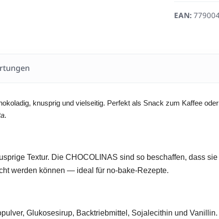
EAN:
77900
rtungen
okoladig, knusprig und vielseitig. Perfekt als Snack zum Kaffee oder
ta
.
knusprige Textur. Die CHOCOLINAS sind so beschaffen, dass sie
cht werden können — ideal für no-bake-Rezepte.
lver, Glukosesirup, Backtriebmittel, Sojalecithin und Vanillin.