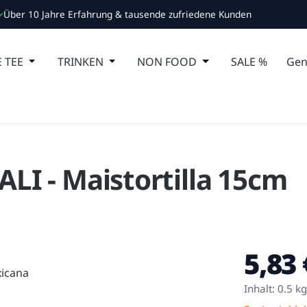
Über 10 Jahre Erfahrung & tausende zufriedene Kunden
 Schließe das Dropdown der Kategorie ESSEN
 TEE
Öffne oder Schließe das Dropdown der Kategorie MA
TRINKEN
Öffne oder Schließe das Dropdown de
NON FOOD
Öffne oder Schließ
SALE %
Gen
ALI - Maistortilla 15cm
5,83 
Regulärer Pr
Inhalt:
0.5 k