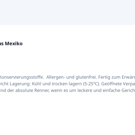
aus Mexiko
icht Lagerung: Kühl und trocken lagern (5-25°C). Geöffnete Verpa
riationen zu finden. Ob als schnelles Mittagessen oder als gemüt
eitig, sondern auch total sättigend und voller Geschmack. Egal ob 
nach deinem Geschmack zu zaubern. Zutaten für leckere Burritos au