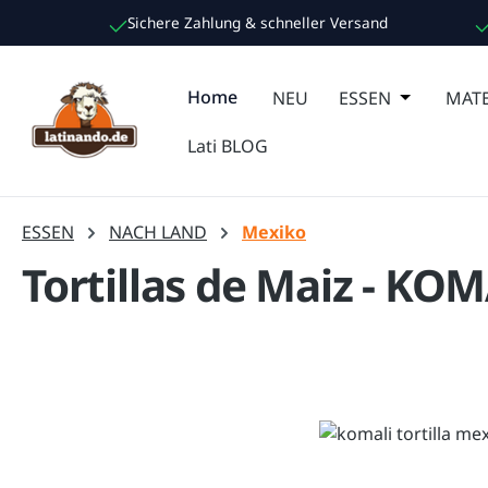
Sichere Zahlung & schneller Versand
m Hauptinhalt springen
Zur Suche springen
Zur Hauptnavigation springen
Home
NEU
ESSEN
Öffne oder
MATE
Lati BLOG
ESSEN
NACH LAND
Mexiko
Tortillas de Maiz - KOM
Bildergalerie überspringen