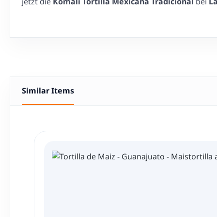
jetzt die
Komali Tortilla Mexicana Tradicional
bei
L
Similar Items
Produktgalerie überspringen