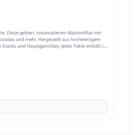
nenfüllung. Experimentiere einfach mit
robieren und lass deiner Kreativität freien Lauf.
r der Familie eine entspannte Zeit in der Küche zu
 Diese gelben, nixtamalierten Maistortillas mit
Tostadas und mehr. Hergestellt aus hochwertigem
n Snacks und Hauptgerichten. Jedes Paket enthält ca.
ericht, sondern ein Erlebnis. Eine Tortilla, gefüllt
 bei denen jede:r seinen eigenen Taco
n in vorkolumbianischer Zeit wurden Tortillas als
 Mahlzeit mitnahmen. Im 20. Jahrhundert
os de Papa y Rajas (Kartoffeln und geröstete
a, Sauerrahm Zubereitung zu Hause
elle weich machen Zusammenstellen – Tortilla füllen