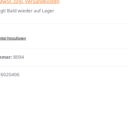
 MwSt. zzgl. Versandkosten
gt! Bald wieder auf Lager
ttel hinzufügen
mmer:
8094
76020406