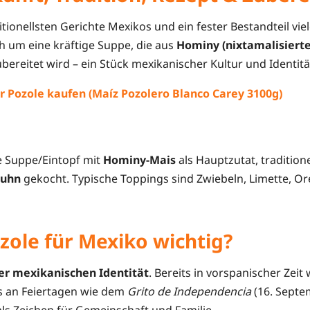
ditionellsten Gerichte Mexikos und ein fester Bestandteil vie
ch um eine kräftige Suppe, die aus
Hominy (nixtamalisiert
bereitet wird – ein Stück mexikanischer Kultur und Identitä
r Pozole kaufen (Maíz Pozolero Blanco Carey 3100g)
te Suppe/Eintopf mit
Hominy-Mais
als Hauptzutat, traditione
uhn
gekocht. Typische Toppings sind Zwiebeln, Limette, O
zole für Mexiko wichtig?
er mexikanischen Identität
. Bereits in vorspanischer Zeit 
s an Feiertagen wie dem
Grito de Independencia
(16. Septe
als Zeichen für Gemeinschaft und Familie.