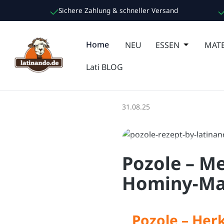
Sichere Zahlung & schneller Versand
m Hauptinhalt springen
Zur Suche springen
Zur Hauptnavigation springen
Home
NEU
ESSEN
Öffne oder
MATE
Lati BLOG
31.08.25
Pozole – Me
Hominy-Ma
Pozole – Herk