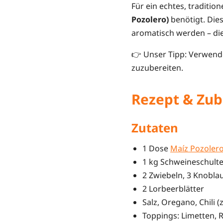
Für ein echtes, tradition
Pozolero)
benötigt. Dies
aromatisch werden – die
👉 Unser Tipp: Verwen
zuzubereiten.
Rezept & Zub
Zutaten
1 Dose
Maíz Pozolero
1 kg Schweineschult
2 Zwiebeln, 3 Knobl
2 Lorbeerblätter
Salz, Oregano, Chili (z
Toppings: Limetten, R