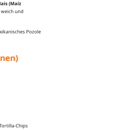
ais (Maíz
, weich und
xikanisches Pozole
onen)
ortilla-Chips