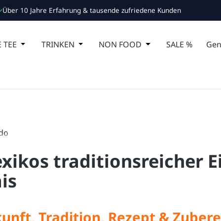
Über 10 Jahre Erfahrung & tausende zufriedene Kunden
 Schließe das Dropdown der Kategorie ESSEN
 TEE
Öffne oder Schließe das Dropdown der Kategorie MA
TRINKEN
Öffne oder Schließe das Dropdown de
NON FOOD
Öffne oder Schließ
SALE %
Gen
xikos traditionsreicher E
is
unft, Tradition, Rezept & Zuber