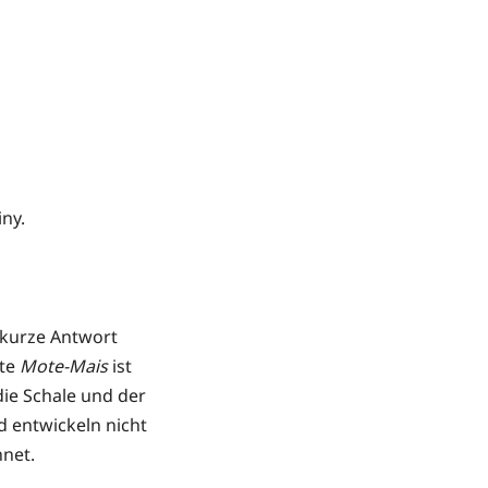
ny.
kurze Antwort
bte
Mote-Mais
ist
die Schale und der
d entwickeln nicht
hnet.