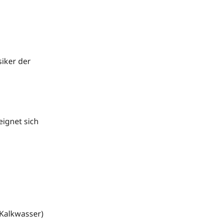
siker der
 eignet sich
. Kalkwasser)