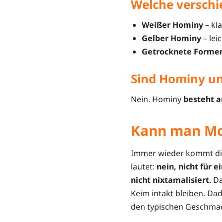
Welche verschi
Weißer Hominy
– kla
Gelber Hominy
– lei
Getrocknete Forme
Sind Hominy un
Nein. Hominy
besteht a
Kann man Mo
Immer wieder kommt di
lautet:
nein, nicht für 
nicht nixtamalisiert
. D
Keim intakt bleiben. Da
den typischen Geschmack