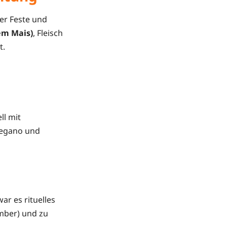
ler Feste und
em Mais)
, Fleisch
t.
ll mit
regano und
war es rituelles
mber) und zu