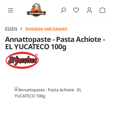
Zum Hauptinhalt springen
Waren
ESSEN
Gewürze und Saucen
Annattopaste - Pasta Achiote -
EL YUCATECO 100g
Bildergalerie überspringen