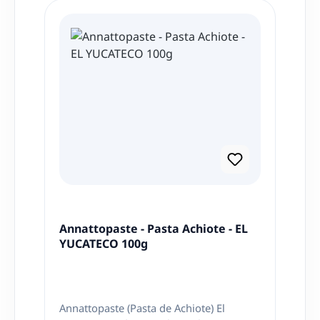
großer Beliebtheit. Mit dem Horchata
Mexquisita Konzentrat lässt sich dieses
köstliche Getränk ganz einfach zu Hause
zubereiten. Mischen Sie das Konzentrat
einfach mit 1,6 Litern kaltem Wasser, gut
umrühren und im Kühlschrank kühlen.
Ideal für warme Tage oder als besondere
Erfrischung für Ihre Gäste – Horchata ist
ein Genuss, der Sie in die mexikanische
Kultur eintauchen lässt.
Annattopaste - Pasta Achiote - EL
YUCATECO 100g
Annattopaste (Pasta de Achiote) El