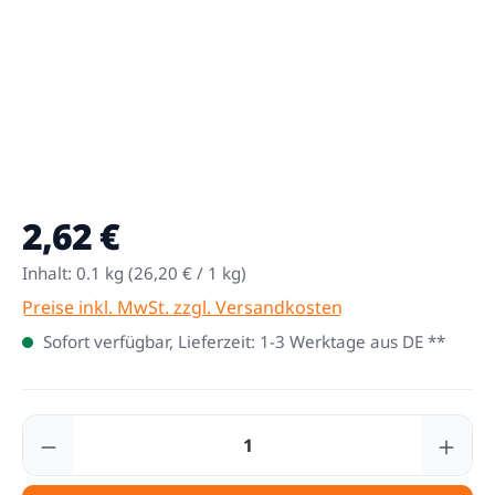
2,62 €
Regulärer Preis:
Inhalt:
0.1 kg
(26,20 € / 1 kg)
Preise inkl. MwSt. zzgl. Versandkosten
Sofort verfügbar, Lieferzeit: 1-3 Werktage aus DE **
Produkt Anzahl: Gib den gewünschten Wert