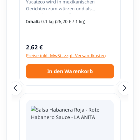
Yucateco wird in mexikanischen
Gerichten zum würzen und als
natürlichen Farbstoff verwendet. Pasta
Inhalt:
0.1 kg
(26,20 € / 1 kg)
de Achiote ist ideal zum Würzen von
Geflügel, Schweine- und Rindfleisch.
Regulärer Preis:
2,62 €
Preise inkl. MwSt. zzgl. Versandkosten
In den Warenkorb