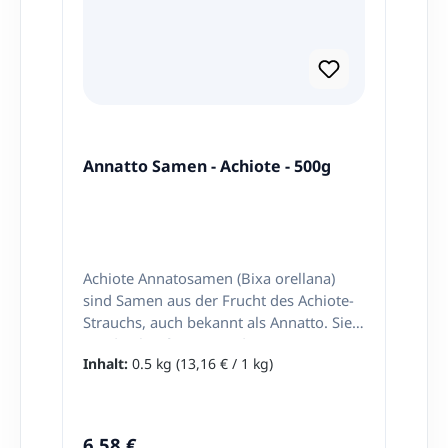
jetzt online bei Latinando.de!
Annatto Samen - Achiote - 500g
Achiote Annatosamen (Bixa orellana)
sind Samen aus der Frucht des Achiote-
Strauchs, auch bekannt als Annatto. Sie
werden häufig verwendet, um
Inhalt:
0.5 kg
(13,16 € / 1 kg)
Lebensmittel eine orange Farbe und
einen leicht würzigen Geschmack zu
verleihen. Achiote Annatosamen sind
besonders in der lateinamerikanischen
Regulärer Preis:
6,58 €