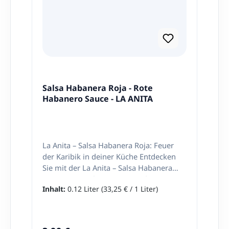
Salsa Habanera Roja - Rote
Habanero Sauce - LA ANITA
La Anita – Salsa Habanera Roja: Feuer
der Karibik in deiner Küche Entdecken
Sie mit der La Anita – Salsa Habanera
Roja – Rote Habanero Sauce die intensive
Inhalt:
0.12 Liter
(33,25 € / 1 Liter)
Schärfe und den einzigartigen
Geschmack der karibischen Habanero-
Chilis. Diese rote Chili-Sauce ist mehr als
nur ein Würzmittel – sie ist ein Erlebnis