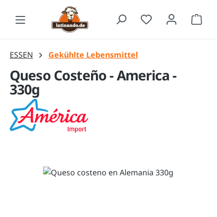
Zum Hauptinhalt springen
Waren
ESSEN
Gekühlte Lebensmittel
Queso Costeño - America -
330g
Bildergalerie überspringen