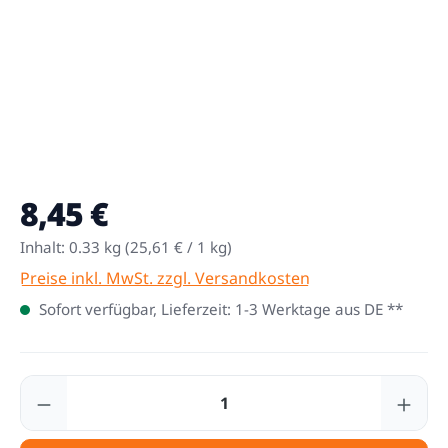
8,45 €
Regulärer Preis:
Inhalt:
0.33 kg
(25,61 € / 1 kg)
Preise inkl. MwSt. zzgl. Versandkosten
Sofort verfügbar, Lieferzeit: 1-3 Werktage aus DE **
Produkt Anzahl: Gib den gewünschten Wert