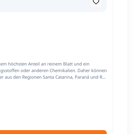
dem höchsten Anteil an reinem Blatt und ein
ngsstoffen oder anderen Chemikalien. Daher können
ter aus den Regionen Santa Catarina, Paraná und Rio
imale Entwicklung begünstigt. Nach dem Trocknen
rter Temperatur und Feuchtigkeit gelagert. Dieses
n: Mate Tee Herkunft: Brasilien