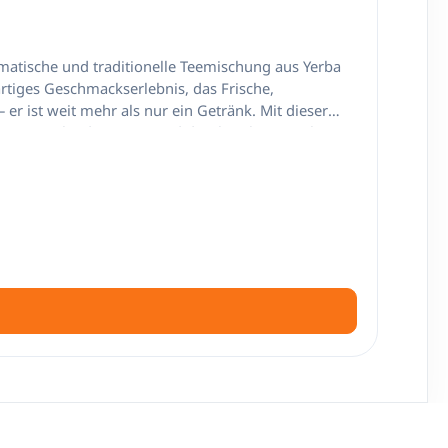
rtiges Geschmackserlebnis, das Frische,
e Frische der Minze und die charakteristische
und besonders aromatisches Trinkerlebnis zu
oldo wird der
leihen. Vielseitige
esamtbild: Mate sorgt für die