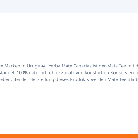
nen
ee Marken in Uruguay. Yerba Mate Canarias ist der Mate Tee mit 
tängel. 100% natürlich ohne Zusatz von künstlichen Konservieru
geben. Bei der Herstellung dieses Produkts werden Mate Tee Blät
en die Bäume im einheimischen Waldmikroklima, welches die opt
 Taschen für einen Zeitraum von 4 bis 6 Monaten unter kontrollie
aucher einen lang anhaltenden Geschmack. Nettoinhalt 1 kg Zutate