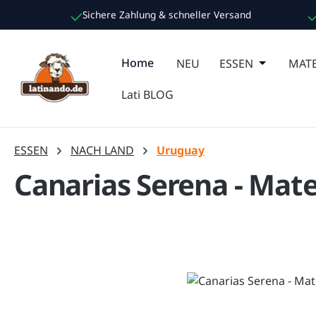
Sichere Zahlung & schneller Versand
m Hauptinhalt springen
Zur Suche springen
Zur Hauptnavigation springen
Home
NEU
ESSEN
Öffne oder
MATE
Lati BLOG
ESSEN
NACH LAND
Uruguay
Canarias Serena - Mat
Bildergalerie überspringen