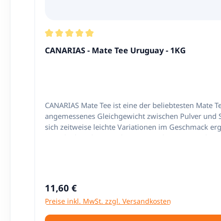
Durchschnittliche Bewertung von 5 von 5 Ster
CANARIAS - Mate Tee Uruguay - 1KG
CANARIAS Mate Tee ist eine der beliebtesten Mate T
angemessenes Gleichgewicht zwischen Pulver und S
sich zeitweise leichte Variationen im Geschmack er
Grande do Sul in Brasilien verwendet. Dort wachs
und vor dem Mahlen wird Canarias Mate Tee in 50 kg
Produkt, wenn richtig zubereitet, bietet dem Verbr
Regulärer Preis:
11,60 €
Preise inkl. MwSt. zzgl. Versandkosten