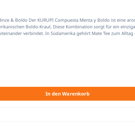
aditionelle Teemischung aus Yerba
ikanischen Boldo-Kraut. Diese Kombination sorgt für ein einziga
er ist weit mehr als nur ein Getränk. Mit dieser
nur den klassischen Mate-Geschmack, sondern auch die angenehm
 Mischung, die speziell entwickelt wurde, um ein harmonisches 
in vielschichtiges Geschmacksprofil:
charakteristisch
In den Warenkorb
bekannt und steht für hochwertige Yerba Mate Produkte. Mit der Variante Menta y B
m Getränk eine besondere Frische und ein unverwechselbares Aroma ver
für eine angenehme Erfrischung. Warum Mate mit Minze und Boldo? Die Kombination aus
rbindet verschiedene Geschmacksrichtungen und schafft ein harmonisches G