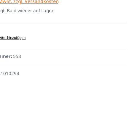
 MwSt. zzgl. Versandkosten
gt! Bald wieder auf Lager
ttel hinzufügen
mmer:
558
41010294