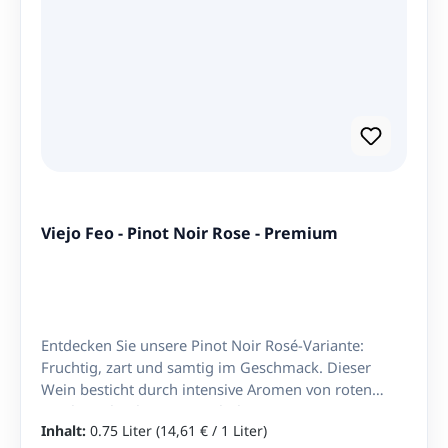
Viejo Feo - Pinot Noir Rose - Premium
Entdecken Sie unsere Pinot Noir Rosé-Variante:
Fruchtig, zart und samtig im Geschmack. Dieser
Wein besticht durch intensive Aromen von roten
Früchten, begleitet von subtilen Gewürznoten.
Inhalt:
0.75 Liter
(14,61 € / 1 Liter)
Perfekt abgestimmt für Salate, Käse und gegrilltes