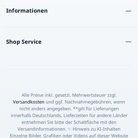
Wo du Postobon Colombiana bekommst Du findest
authentische Aromen Lateinamerikas genießen
Postobon Colombiana in ausgewählten
möchten.
Informationen
Fachgeschäften und Online-Shops. Einfach bestellen
und dir den unverwechselbaren Geschmack direkt
nach Hause holen. FAQ – Häufige Fragen Was ist
Postobon Colombiana?Eine erfrischende Limonade
Shop Service
aus Kolumbien mit charakteristischem Geschmack
und prickelnder Note.Woraus besteht sie?Postobon
Colombiana kombiniert sorgfältig ausgewählte
Zutaten zu einem einzigartigen Geschmackserlebnis.
Siehe Zutaten. Inhalt 500ml Wozu passt sie?Zur
Entspannung, als Party-Drink oder als kreative Basis
für Mixgetränke – perfekt für viele Gelegenheiten.
Alle Preise inkl. gesetzl. Mehrwertsteuer zzgl.
Versandkosten
und ggf. Nachnahmegebühren, wenn
nicht anders angegeben. **gilt für Lieferungen
innerhalb Deutschlands, Lieferzeiten für andere Länder
entnehmen Sie bitte der Schaltfläche mit den
Versandinformationen. ✨ Hinweis zu KI-Inhalten
Einzelne Bilder, Grafiken oder Videos auf dieser Website