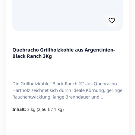
Quebracho Grillholzkohle aus Argentinien-
Black Ranch 3Kg
Die Grillholzkohle "Black Ranch ®" aus Quebracho-
Hartholz zeichnet sich durch ideale Körnung, geringe
Rauchentwicklung, lange Brenndauer und
gleichmäßige Hitze aus. aus nachweislich gut
Inhalt:
3 kg
(2,66 € / 1 kg)
bewirtschafteten Wäldern Ohne Chemie Ohne
Kohlenstaub Hergestellt in Argentinien Nettoinhalt:
3Kg