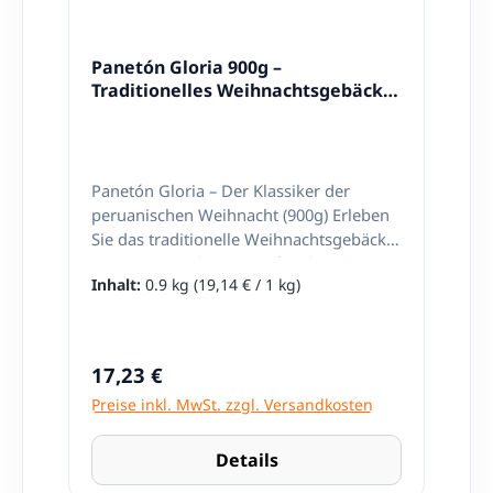
Panetón Gloria 900g –
Traditionelles Weihnachtsgebäck
aus Peru
Panetón Gloria – Der Klassiker der
peruanischen Weihnacht (900g) Erleben
Sie das traditionelle Weihnachtsgebäck
aus Peru mit dem Panetón Gloria! Dieser
Inhalt:
0.9 kg
(19,14 € / 1 kg)
köstliche, luftige Kuchen, gefüllt mit
kandierten Früchten und Rosinen, ist ein
unverzichtbarer Teil der peruanischen
Festtage. Hergestellt nach einem
Regulärer Preis:
17,23 €
traditionellen Rezept, bringt der Panetón
Preise inkl. MwSt. zzgl. Versandkosten
Gloria den authentischen Geschmack
der peruanischen Weihnacht direkt auf
Ihren Tisch. Eigenschaften: Herkunft:
Details
Peru Gewicht: 900g Geschmack: Leicht