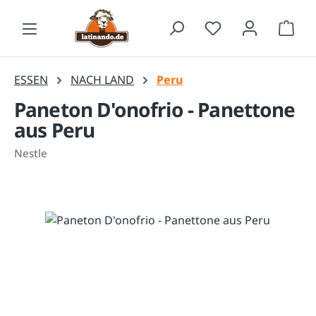
Zum Hauptinhalt springen
Waren
ESSEN
NACH LAND
Peru
Paneton D'onofrio - Panettone
aus Peru
Nestle
Bildergalerie überspringen