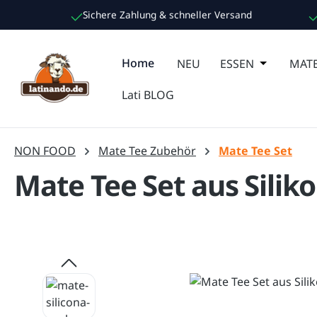
Sichere Zahlung & schneller Versand
m Hauptinhalt springen
Zur Suche springen
Zur Hauptnavigation springen
Home
NEU
ESSEN
Öffne oder
MATE
Lati BLOG
NON FOOD
Mate Tee Zubehör
Mate Tee Set
Mate Tee Set aus Siliko
Bildergalerie überspringen