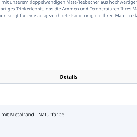
ees mit unserem doppelwandigen Mate-Teebecher aus hochwertigem
zigartiges Trinkerlebnis, das die Aromen und Temperaturen Ihres
n sorgt für eine ausgezeichnete Isolierung, die Ihren Mate-Tee l
, in seiner besten Form.**Edles Design:**Mit seinem schlanken u
d. Der polierte Edelstahl verleiht dem Becher einen Hauch von E
 Vielseitig:**Der Becher ist leicht zu handhaben und verfügt üb
Begleiter.**Leicht zu Reinigen:**Die glatte Innenfläche des Becher
einträchtigen. Erleben Sie den Mate-Tee in seiner reinsten For
der perfekte Begleiter für alle, die Geschmack und Stil schätzen. Farbe: Schwarz Empfohlene Bombilla: 16cm lang
Details