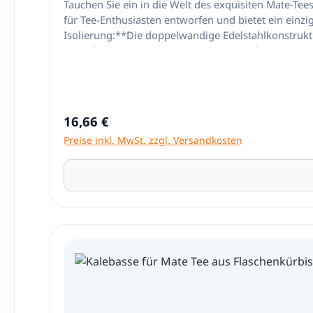
Tauchen Sie ein in die Welt des exquisiten Mate-T
für Tee-Enthusiasten entworfen und bietet ein ein
Isolierung:**Die doppelwandige Edelstahlkonstruktio
Genießen Sie jeden Schluck, egal ob heiß oder kalt
nur funktional, sondern auch ästhetisch ansprechen
schwebendes Erscheinungsbild sorgt.**Praktisch und
Büro oder auf Reisen – dieser Becher ist der ideale 
keine Rückstände den Geschmack Ihres Mate-Tees be
Regulärer Preis:
16,66 €
Preise inkl. MwSt. zzgl. Versandkosten