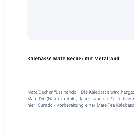
Kalebasse Mate Becher mit Metalrand
Mate Becher "Latinando" Die Kalebasse wird hergestellt aus natürlichem Flaschenkürbis Kalebasseöffnung ausgestattet mit einem Metallrand Größe: für ca. 30-50g
Mate Tee (Naturprodukt, daher kann die Form bzw. Größe variieren) Wichtig! Vor dem ersten Gebrauch soll die Kalebasse vorber
hier: Curado - Vorbereitung einer Mate Tee Kaleba