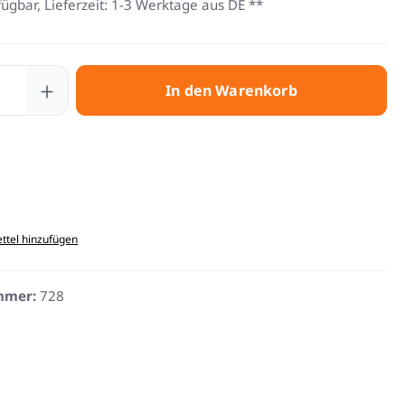
fügbar, Lieferzeit: 1-3 Werktage aus DE **
 Anzahl: Gib den gewünschten Wert ein 
In den Warenkorb
ttel hinzufügen
mmer:
728