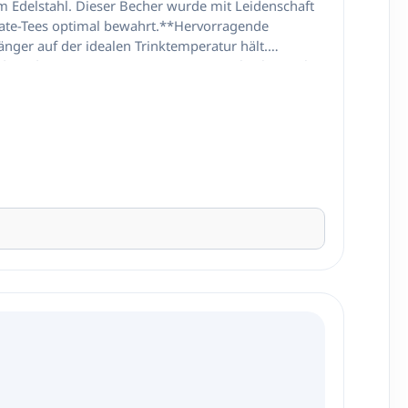
 Edelstahl. Dieser Becher wurde mit Leidenschaft
 Mate-Tees optimal bewahrt.**Hervorragende
änger auf der idealen Trinktemperatur hält.
nd modernen Design ist unser Mate-Teebecher nicht
leganz, während die doppelte Wand für ein
er eine angenehme Griffigkeit. Ob zu Hause, im
s erleichtert die Reinigung und garantiert, dass
m mit unserem doppelwandigen Edelstahlbecher –