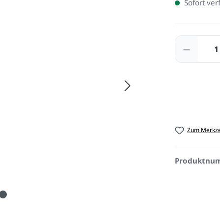
Sofort ver
Produkt
Zum Merkze
Produktnu