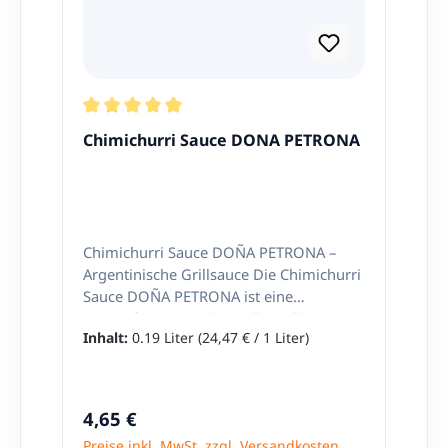
Durchschnittliche Bewertung von 5 von 5 Stern
Chimichurri Sauce DONA PETRONA
Chimichurri Sauce DOÑA PETRONA –
Argentinische Grillsauce Die Chimichurri
Sauce DOÑA PETRONA ist eine
genussfertige, traditionelle Grillsauce
Inhalt:
0.19 Liter
(24,47 € / 1 Liter)
aus Argentinien und ein absolutes Must-
have für alle Liebhaber der
südamerikanischen Küche. Mit ihrem
frischen, würzigen und leicht säuerlichen
Regulärer Preis:
4,65 €
Geschmack verleiht sie deinen Gerichten
Preise inkl. MwSt. zzgl. Versandkosten