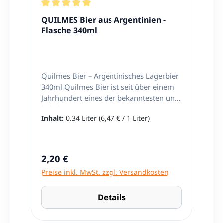
Durchschnittliche Bewertung von 5 von 5 Stern
QUILMES Bier aus Argentinien -
Flasche 340ml
Quilmes Bier – Argentinisches Lagerbier
340ml Quilmes Bier ist seit über einem
Jahrhundert eines der bekanntesten und
beliebtesten Biere Argentiniens. Seit
Inhalt:
0.34 Liter
(6,47 € / 1 Liter)
seiner Einführung im Jahr 1890 steht die
Marke für Tradition, Qualität und
authentischen Geschmack. Dieses
klassische argentinische Lagerbier
Regulärer Preis:
2,20 €
überzeugt mit seiner goldgelben Farbe,
Preise inkl. MwSt. zzgl. Versandkosten
seiner ausgewogenen Frische und
seinem mild-würzigen Aroma. Mit
Quilmes 340ml holst du dir ein Stück
Details
argentinische Lebensart direkt nach
Hause – perfekt für gesellige Momente,