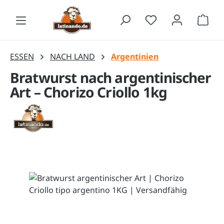
Zum Hauptinhalt springen
Waren
ESSEN
NACH LAND
Argentinien
Bratwurst nach argentinischer
Art – Chorizo Criollo 1kg
Bildergalerie überspringen