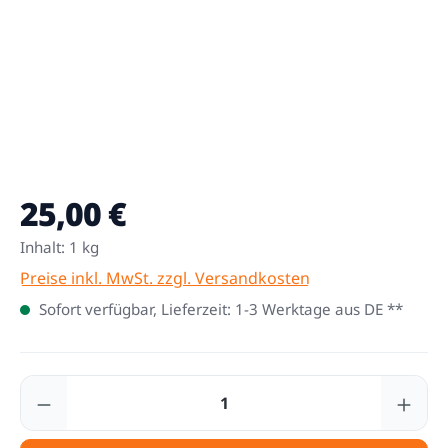
25,00 €
Regulärer Preis:
Inhalt:
1 kg
Preise inkl. MwSt. zzgl. Versandkosten
Sofort verfügbar, Lieferzeit: 1-3 Werktage aus DE **
Produkt Anzahl: Gib den gewünschten Wert