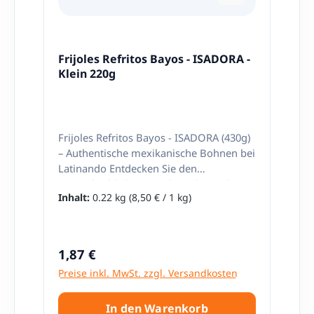
Frijoles Refritos Bayos - ISADORA -
Klein 220g
Frijoles Refritos Bayos - ISADORA (430g)
– Authentische mexikanische Bohnen bei
Latinando Entdecken Sie den
unvergleichlichen Geschmack Mexikos
Inhalt:
0.22 kg
(8,50 € / 1 kg)
mit den Frijoles Refritos Bayos von
ISADORA. Diese gebratenen Bohnen
sind eine unverzichtbare Zutat in der
mexikanischen Küche und zeichnen sich
Regulärer Preis:
1,87 €
durch ihren cremigen Geschmack und
Preise inkl. MwSt. zzgl. Versandkosten
ihre vielseitige Verwendbarkeit aus.
Hergestellt aus Bayos-Bohnen (eine
beliebte mexikanische Bohnensorte),
In den Warenkorb