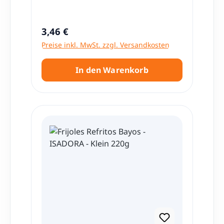
Zubereitung von Enfrijoladas, Enchiladas
und viele andere "Antojitos".
Regulärer Preis:
3,46 €
Preise inkl. MwSt. zzgl. Versandkosten
In den Warenkorb