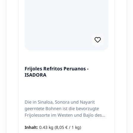
Frijoles Refritos Peruanos -
ISADORA
Die in Sinaloa, Sonora und Nayarit
geerntete Bohnen ist die bevorzugte
Frijolessorte im Westen und Bajío des
Landes. Sie haben eine helle Farbe und
Inhalt:
0.43 kg
(8,05 € / 1 kg)
eine cremige Textur. Ideal für die