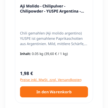
Aji Molido - Chilipulver -
Chilipowder - YUSPE Argentina -
50g
Chili gemahlen (Aji molido argentino)
YUSPE ist gemahlene Paprikaschotten
aus Argentinien. Mild, mittlere Schärfe,
Süß und Früchtig Marke: YUSPE
Inhalt:
0.05 kg
(39,60 € / 1 kg)
Zutaten: Gemahlener Chili 95%, Natrium
chlorid 5%. Nettoinhalt: 50g ​Herkunft:
Argentinien
Regulärer Preis:
1,98 €
Preise inkl. MwSt. zzgl. Versandkosten
In den Warenkorb