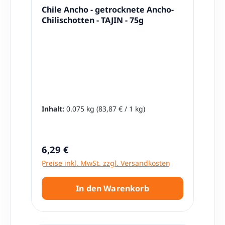
Chile Ancho - getrocknete Ancho-
Chilischotten - TAJIN - 75g
Inhalt:
0.075 kg
(83,87 € / 1 kg)
Regulärer Preis:
6,29 €
Preise inkl. MwSt. zzgl. Versandkosten
In den Warenkorb