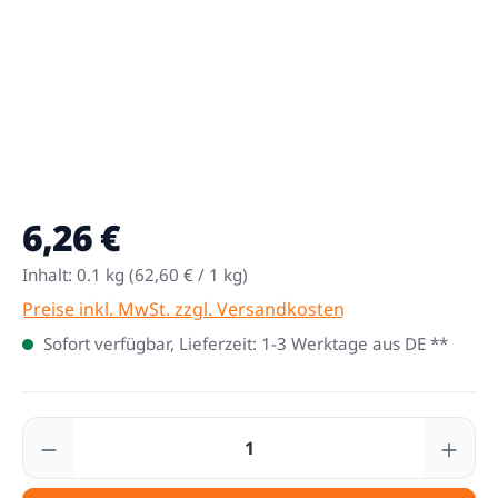
6,26 €
Regulärer Preis:
Inhalt:
0.1 kg
(62,60 € / 1 kg)
Preise inkl. MwSt. zzgl. Versandkosten
Sofort verfügbar, Lieferzeit: 1-3 Werktage aus DE **
Produkt Anzahl: Gib den gewünschten Wert