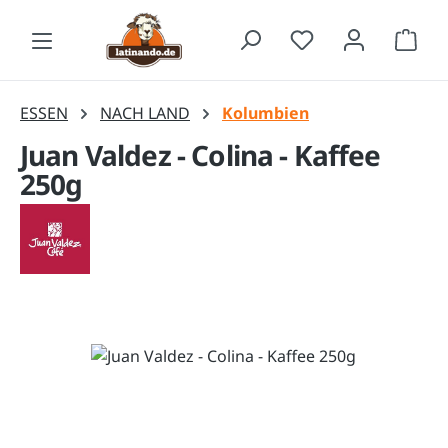
Zum Hauptinhalt springen
Waren
ESSEN
NACH LAND
Kolumbien
Juan Valdez - Colina - Kaffee
250g
Bildergalerie überspringen