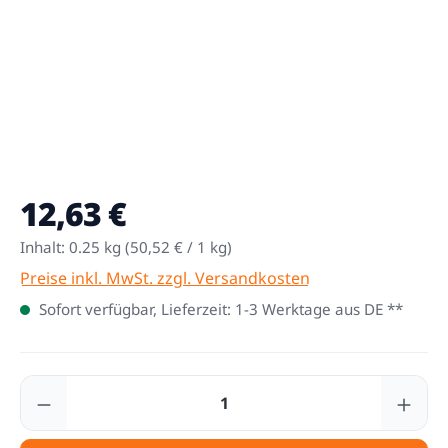
12,63 €
Regulärer Preis:
Inhalt:
0.25 kg
(50,52 € / 1 kg)
Preise inkl. MwSt. zzgl. Versandkosten
Sofort verfügbar, Lieferzeit: 1-3 Werktage aus DE **
Produkt Anzahl: Gib den gewünschten Wert