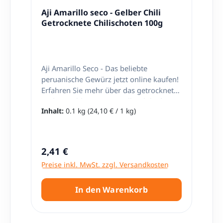
Aji Amarillo seco - Gelber Chili
Getrocknete Chilischoten 100g
Aji Amarillo Seco - Das beliebte
peruanische Gewürz jetzt online kaufen!
Erfahren Sie mehr über das getrocknete
und gemahlene Aji Amarillo-Chili, das
Inhalt:
0.1 kg
(24,10 € / 1 kg)
eine wichtige Zutat vieler peruanischer
Gerichte ist. Mit seiner leicht süßlichen
und fruchtigen Schärfe ist es ideal für
Salsas, Suppen und Soßen. Kombinieren
Regulärer Preis:
2,41 €
Sie es mit anderen Gewürzen, um
Preise inkl. MwSt. zzgl. Versandkosten
komplexe Aromen zu erzeugen. Erhalten
Sie das beste Aroma und die Schärfe
durch die Aufbewahrung in einem
In den Warenkorb
luftdichten Behälter. Kaufen Sie jetzt das
Aji Amarillo Seco Gewürz online und
bereichern Sie Ihre Gerichte mit dem