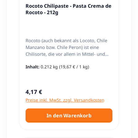
Rocoto Chilipaste - Pasta Crema de
Rocoto - 212g
Rocoto (auch bekannt als Locoto, Chile
Manzano bzw. Chile Peron) ist eine
Chilisorte, die vor allem in Mittel- und
Südamerika wächst. Rocoto Chili
Inhalt:
0.212 kg
(19,67 € / 1 kg)
zeichnet sich durch seine Schärfe und
rote Farbe aus. Diese Chilipaste wird aus
reifen peruanischen Rocotos hergestellt.
Zutaten: Rocoto, Wasser, Salz,
Regulärer Preis:
4,17 €
Zitronensäure, Natriumbenzoat
Preise inkl. MwSt. zzgl. Versandkosten
(Konservierungsmittel). Inhalt: 212g
Herkunft: Peru.
In den Warenkorb