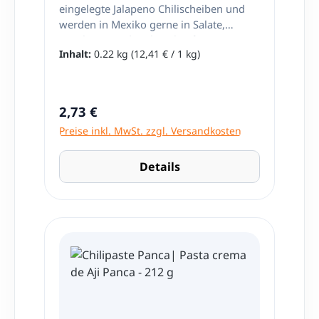
eingelegte Jalapeno Chilischeiben und
werden in Mexiko gerne in Salate,
Hamburger oder als Belag für Pizza
Inhalt:
0.22 kg
(12,41 € / 1 kg)
verwendet. Nettoinhalt: 220g Zutaten:
Jalapeños Chili 40%, Escabeche 60%
(Wasser, Essig, Zwiebeln, Karotten,
jodiertes Speisesalz, Sojaöl und
Regulärer Preis:
2,73 €
Gewürzmischung). Herkunft: Mexiko
Preise inkl. MwSt. zzgl. Versandkosten
Details