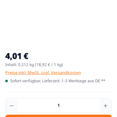
4,01 €
Regulärer Preis:
Inhalt:
0.212 kg
(18,92 € / 1 kg)
Preise inkl. MwSt. zzgl. Versandkosten
Sofort verfügbar, Lieferzeit: 1-3 Werktage aus DE **
Produkt Anzahl: Gib den gewünschten Wert