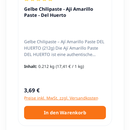
(Konservierungsmittel).
Durchschnittliche Bewertung von 5 von 5 Stern
Gelbe Chilipaste - Aji Amarillo
Paste - Del Huerto
Gelbe Chilipaste – Ají Amarillo Paste DEL
HUERTO (212g) Die Ají Amarillo Paste
DEL HUERTO ist eine authentische
peruanische Chilipaste aus der
Inhalt:
0.212 kg
(17,41 € / 1 kg)
berühmten gelben Ají-Amarillo-Chili.
Diese traditionsreiche Würzpaste gehört
zu den wichtigsten Grundzutaten der
peruanischen Küche und verleiht
Regulärer Preis:
3,69 €
unzähligen Gerichten ihr
Preise inkl. MwSt. zzgl. Versandkosten
unverwechselbares Aroma, ihre
goldgelbe Farbe und eine angenehm
mittlere Schärfe. Wer echte peruanische
In den Warenkorb
Spezialitäten wie Ají de Gallina, Papa a la
Huancaína oder Causa Limeña