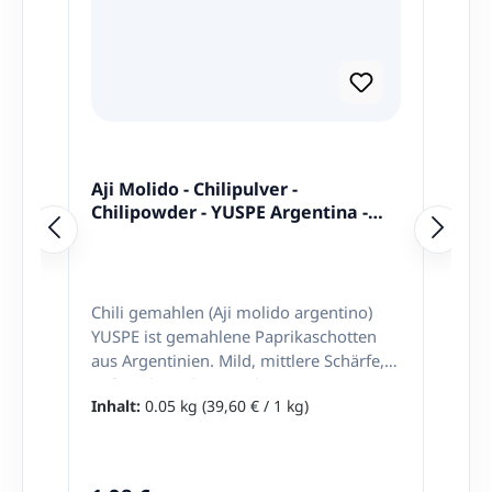
Aji Molido - Chilipulver -
Chilipowder - YUSPE Argentina -
50g
Chili gemahlen (Aji molido argentino)
YUSPE ist gemahlene Paprikaschotten
aus Argentinien. Mild, mittlere Schärfe,
Süß und Früchtig Marke: YUSPE
Inhalt:
0.05 kg
(39,60 € / 1 kg)
Zutaten: Gemahlener Chili 95%, Natrium
chlorid 5%. Nettoinhalt: 50g ​Herkunft:
Argentinien