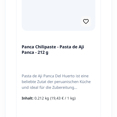
Panca Chilipaste - Pasta de Aji
Panca - 212 g
Pasta de Aji Panca Del Huerto ist eine
beliebte Zutat der peruanischen Küche
und ideal für die Zubereitung
authentischer Gerichte aus Peru. Aji
Inhalt:
0.212 kg
(19,43 € / 1 kg)
Panca, auch bekannt als Aji Colorado,
gehört zu den wichtigsten Chilisorten
des Landes und wird besonders für sein
rauchig-fruchtiges Aroma geschätzt. Die