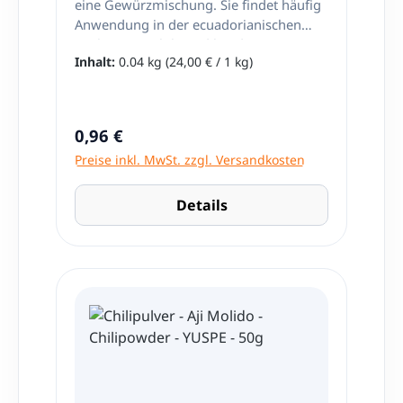
eine Gewürzmischung. Sie findet häufig
Anwendung in der ecuadorianischen
Küche. Para Chili wird bei der
Inhalt:
0.04 kg
(24,00 € / 1 kg)
Zubereitung des Gerichts Seco de Pollo
verwendet. Nettoinhalt: 40g ​Zutaten:
Chili, Salz, Glutamat E-621, Petersilie,
Maismehl Herkunft: Peru
Regulärer Preis:
0,96 €
Preise inkl. MwSt. zzgl. Versandkosten
Details