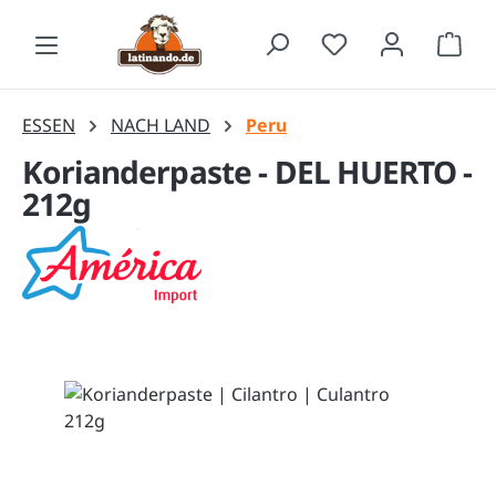
Zum Hauptinhalt springen
Waren
ESSEN
NACH LAND
Peru
Korianderpaste - DEL HUERTO -
212g
Bildergalerie überspringen