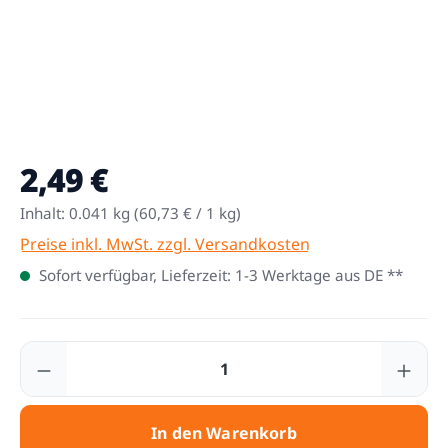
2,49 €
Regulärer Preis:
Inhalt:
0.041 kg
(60,73 € / 1 kg)
Preise inkl. MwSt. zzgl. Versandkosten
Sofort verfügbar, Lieferzeit: 1-3 Werktage aus DE **
Produkt Anzahl: Gib den gewünschten Wert
In den Warenkorb