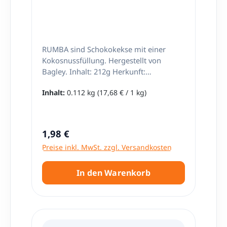
Argentinien. Dort wird Mantecol als
tägliche Süßigkeit verzehrt. Mantecol ist
auch ein klassisches Dessert, welches
auf der Weihnachtstafel nicht fehlen
darf. Nettoinhalt: 64g Herkunft:
RUMBA sind Schokokekse mit einer
Argentinien Golosina Argentina
Kokosnussfüllung. Hergestellt von
tradicional
Bagley. Inhalt: 212g Herkunft:
Argentinien
Inhalt:
0.112 kg
(17,68 € / 1 kg)
Regulärer Preis:
1,98 €
Preise inkl. MwSt. zzgl. Versandkosten
In den Warenkorb