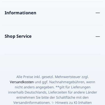
Spaß Was Palitos de la Selva so
besonders macht, ist ihre einzigartige
Verpackung. Jeder Bonbon ist mit einem
Informationen
Bild von einem Tier des Dschungels
verpackt und enthält auf der Innenseite
eine lustige Frage oder ein interessantes
Rätsel. Dieses Detail macht sie zu einem
Shop Service
Highlight auf jeder Kinderparty und zu
einer beliebten Leckerei aus Argentinien,
die auch Erwachsene in Erinnerungen
schwelgen lässt. Hol dir mit dieser
großzügigen Packung eine der
bekanntesten argentinischen
Süßigkeiten nach Hause und teile den
Spaß und den Geschmack mit Freunden
Alle Preise inkl. gesetzl. Mehrwertsteuer zzgl.
und Familie. Ideal für Feiern, als
Versandkosten
und ggf. Nachnahmegebühren, wenn
Geschenk oder einfach, um sich selbst
nicht anders angegeben. **gilt für Lieferungen
eine Freude zu machen. Produktdetails:
innerhalb Deutschlands, Lieferzeiten für andere Länder
Produkt: Palitos de la Selva Art:
entnehmen Sie bitte der Schaltfläche mit den
Kaubonbons Herkunft: Argentinien
Versandinformationen. ✨ Hinweis zu KI-Inhalten
Nettoinhalt: 660g (146 Stk) Ideal für: