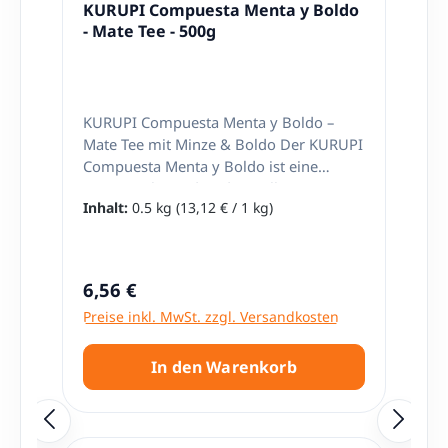
Durchschnittliche Bewertung von 5 von 5 Stern
KURUPI Compuesta Menta y Boldo
- Mate Tee - 500g
KURUPI Compuesta Menta y Boldo –
Mate Tee mit Minze & Boldo Der KURUPI
Compuesta Menta y Boldo ist eine
aromatische und traditionelle
Inhalt:
0.5 kg
(13,12 € / 1 kg)
Teemischung aus Yerba Mate,
erfrischender Minze (Menta) und dem
südamerikanischen Boldo-Kraut. Diese
Kombination sorgt für ein einzigartiges
Regulärer Preis:
6,56 €
Geschmackserlebnis, das Frische,
Preise inkl. MwSt. zzgl. Versandkosten
Kräuteraroma und die typische Mate-
Note perfekt miteinander verbindet. In
Südamerika gehört Mate Tee zum Alltag
In den Warenkorb
– er ist weit mehr als nur ein Getränk.
Mit dieser besonderen Mischung von
KURUPI genießt du nicht nur den