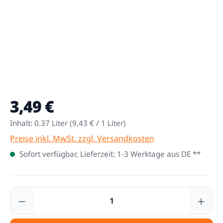
3,49 €
Regulärer Preis:
Inhalt:
0.37 Liter
(9,43 € / 1 Liter)
Preise inkl. MwSt. zzgl. Versandkosten
Sofort verfügbar, Lieferzeit: 1-3 Werktage aus DE **
Produkt Anzahl: Gib den gewünschten Wert