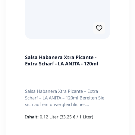
Salsa Habanera Xtra Picante -
Extra Scharf - LA ANITA - 120ml
Salsa Habanera Xtra Picante – Extra
Scharf – LA ANITA – 120ml Bereiten Sie
sich auf ein unvergleichliches
Geschmackserlebnis vor: Mit der Salsa
Inhalt:
0.12 Liter
(33,25 € / 1 Liter)
Habanera Xtra Picante – Extra Scharf – LA
ANITA – 120ml holen Sie sich die
intensivste Habanero-Power direkt in