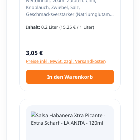
Nettoinhalt: 200ml Zutaten: Chili,
Knoblauch, Zwiebel, Salz,
Geschmacksverstärker (Natriumglutamat
E-621) Herkunft: Ecuador
Inhalt:
0.2 Liter
(15,25 € / 1 Liter)
Regulärer Preis:
3,05 €
Preise inkl. MwSt. zzgl. Versandkosten
In den Warenkorb