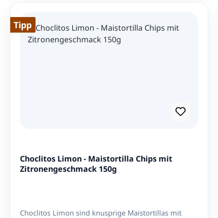
Snack Die Platanitos Salados überzeugen durch ihren
herzhaften, leicht salzigen Geschmack und ihre
Tipp
unvergleichliche Textur. Ob beim gemütlichen
Fernsehabend, auf Reisen oder als originelle
Alternative zu herkömmlichen Chips – diese
Bananenchips sind immer eine gute Wahl. Herkunft
und Qualität COEXITO steht für hochwertige
Lebensmittel aus Kolumbien, die mit viel Sorgfalt
und Leidenschaft hergestellt werden. Die
Kochbananen stammen aus den besten
Anbaugebieten des Landes und werden nach
höchsten Standards verarbeitet. Bestellen Sie jetzt
die Bananenchips Platanitos Salados von COEXITO
und holen Sie sich ein Stück Kolumbien nach Hause!
Choclitos Limon - Maistortilla Chips mit
Zitronengeschmack 150g
Choclitos Limon sind knusprige Maistortillas mit