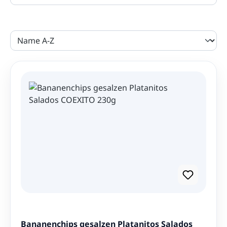
Ihnen nach Hause.
Besonders beliebt sind
Platanitos
, knusprige
Kochbananen-Chips, die in vielen Ländern
Lateinamerikas zu den klassischen Snacks gehören.
Auch gerösteter
Cancha Mais
aus Peru oder die
bekannten
Choclitos
mit ihrem intensiven
Maisgeschmack sorgen für ein einzigartiges
Geschmackserlebnis.
Beliebte lateinamerikanische
Snacks
Bananenchips & Platanitos
Maniokchips / Yuca Chips
Cancha Mais aus Peru
Bananenchips gesalzen Platanitos Salados