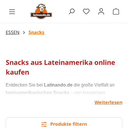
Zum Hauptinhalt springen
Waren
ESSEN
Snacks
Snacks aus Lateinamerika online
kaufen
Entdecken Sie bei
Latinando.de
die große Vielfalt an
lateinamerikanischen Snacks
– von knusprigen
Bananenchips
und
Maniokchips
bis hin zu würzigen
Weiterlesen
Takis
, traditionellem
Cancha Mais
und beliebten
Choclitos
aus Kolumbien. Unsere Snacks bringen den
Produkte filtern
authentischen Geschmack Lateinamerikas direkt zu