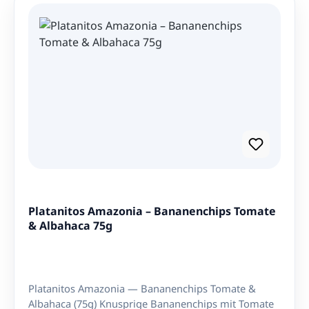
satisfacer los antojos sin comprometer la salud ni el
Süße der Bananen und die Frittierung im
placer de comer. Nettoinhalt: 75g Zutaten:
Sonnenblumenöl. Sie eignen sich perfekt als Snack
Kochbananen (70%), nicht-hydriertes Pflanzenöl
zwischendurch oder als Beilage zu verschiedenen
(Palmolein), Meersalz. Hergestellt in Ecuador.
Gerichten. Sie können auch zerkrümelt werden und
als Topping für Eis, Joghurt oder Müsli verwendet
werden. Nettoinhalt: 75g Zutaten: Kochbananen
(79%), nicht-hydriertes Pflanzenöl (Palmolein).
Hergestellt in Ecuador.
Platanitos Amazonia – Bananenchips Tomate
& Albahaca 75g
Platanitos Amazonia — Bananenchips Tomate &
Albahaca (75g) Knusprige Bananenchips mit Tomate