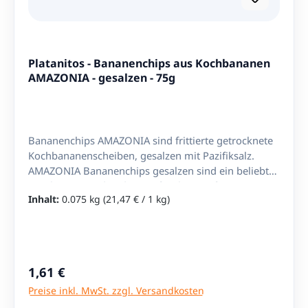
Platanitos - Bananenchips aus Kochbananen
AMAZONIA - gesalzen - 75g
Bananenchips AMAZONIA sind frittierte getrocknete
Kochbananenscheiben, gesalzen mit Pazifiksalz.
AMAZONIA Bananenchips gesalzen sind ein beliebter
Snack aus Ecuador, der aus frischen, reifen Bananen
Inhalt:
0.075 kg
(21,47 € / 1 kg)
hergestellt wird. Diese Bananenchips werden in
dünne Scheiben geschnitten und dann in Öl frittiert,
bevor sie mit Salz aus der Pazifik gesalzen werden.
Sie sind eine natürliche und gesunde Alternative zu
herkömmlichen Kartoffelchips und eignen sich
Regulärer Preis:
1,61 €
hervorragend als Snack zwischendurch oder als
Preise inkl. MwSt. zzgl. Versandkosten
Beilage zu verschiedenen Gerichten. AMAZONIA ist
eine bekannte Marke aus Ecuador, die für die