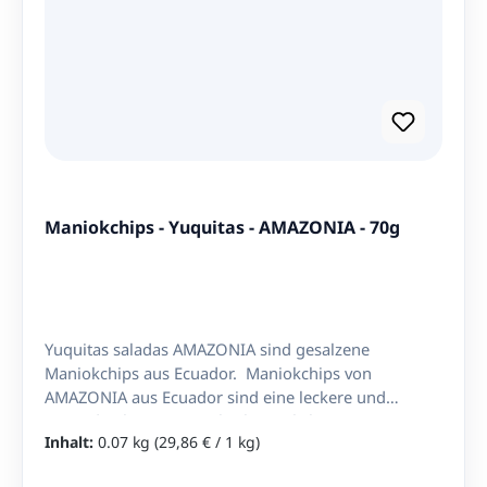
Maniokchips - Yuquitas - AMAZONIA - 70g
Yuquitas saladas AMAZONIA sind gesalzene
Maniokchips aus Ecuador. Maniokchips von
AMAZONIA aus Ecuador sind eine leckere und
gesunde Alternative zu herkömmlichen
Inhalt:
0.07 kg
(29,86 € / 1 kg)
Kartoffelchips. Sie werden aus Maniok, auch bekannt
als Yuka oder Casava, hergestellt. Der Maniok wird