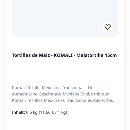
Packung. Latinando Expertentipp: Probier die
Bananenchips als knuspriges Topping auf einem
Rucola-Tomaten-Salat oder serviere sie zu einem
würzigen Käseplateau — der tomatig-basilikume
Geschmack gibt jedem Gericht eine exotische Note.
Tortillas de Maiz - KOMALI - Maistortilla 15cm
Komali Tortilla Mexicana Tradicional – Der
authentische Geschmack Mexikos Erlebe mit den
Komali Tortillas Mexicanas Tradicionales das echte
Aroma traditioneller mexikanischer Küche direkt in
Inhalt:
0.5 kg
(11,66 € / 1 kg)
deinem Zuhause. Hergestellt aus hochwertigem
Maismehl (100% Nixtamal) und nach original
mexikanischem Rezept, sind diese Tortillas die