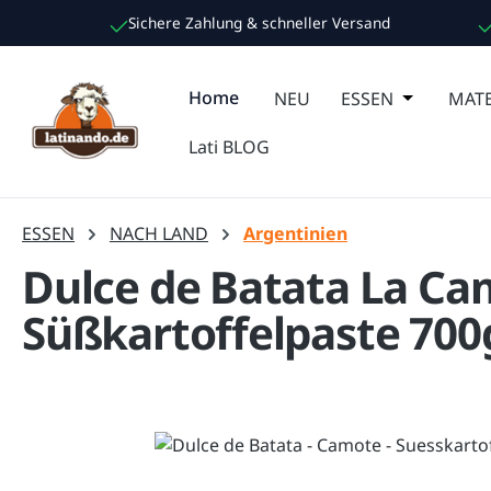
Sichere Zahlung & schneller Versand
m Hauptinhalt springen
Zur Suche springen
Zur Hauptnavigation springen
Home
NEU
ESSEN
Öffne oder
MATE
Lati BLOG
ESSEN
NACH LAND
Argentinien
Dulce de Batata La Ca
Süßkartoffelpaste 700
Bildergalerie überspringen