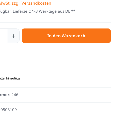
 MwSt. zzgl. Versandkosten
fügbar, Lieferzeit: 1-3 Werktage aus DE **
 Anzahl: Gib den gewünschten Wert ein 
In den Warenkorb
ttel hinzufügen
mmer:
246
80503109