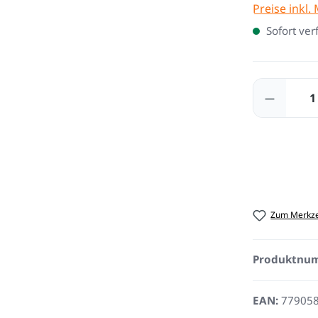
Preise inkl.
Sofort ver
Produkt
Zum Merkze
Produktnu
EAN:
77905