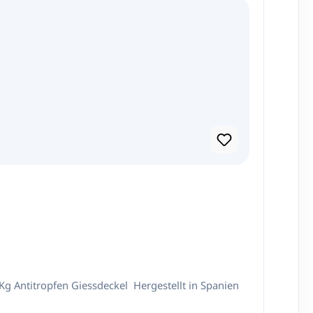
auce MARDEL ist ideal zum Dekorieren von Dessert und Eis. Nettoinhalt: 1,2 Kg Antitropfen Giessdeckel Hergestellt in Spanien