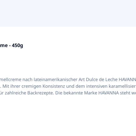
nen
me - 450g
ulce de Leche HAVANNA ist eine traditionelle Milchkaramellcreme, die in
. Mit ihrer cremigen Konsistenz und dem intensiven karamellisier
eht weltweit für authentische süße Spezialitäten aus der
HAVANNA überzeugt durch seine samtige Textur und seinen vollm
e mit intensivem Geschmack und weicher Konsistenz. In Ländern wie Argentinien, Urugu
sweise als Füllung für Gebäck, als Aufstrich oder als Zutat für Desserts un
ufstrich Für Pfannkuchen und Crêpes Als Topping für Eis und Desserts
bäck Pur zum Genießen Latinando Expertentipp: Dulce de Leche HAVANNA schmeckt