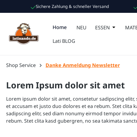
Sichere Zahlung & schneller Versand
m Hauptinhalt springen
Zur Suche springen
Zur Hauptnavigation springen
Home
NEU
ESSEN
Öffne oder
MATE
Lati BLOG
Shop Service
Danke Anmeldung Newsletter
Lorem Ipsum dolor sit amet
Lorem ipsum dolor sit amet, consetetur sadipscing elitr
et accusam et justo duo dolores et ea rebum. Stet clita
sadipscing elitr, sed diam nonumy eirmod tempor invidun
rebum. Stet clita kasd gubergren, no sea takimata sanct