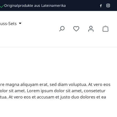
Originalprodukte aus Lateinamerika
TE TEE
r Kategorie TRINKEN
e das Dropdown der Kategorie NON FOOD
uss-Sets
Öffne oder Schließe das Dropdown der Kategorie
Waren
ore magna aliquyam erat, sed diam voluptua. At vero eos
olor sit amet. Lorem ipsum dolor sit amet, consetetur
ua. At vero eos et accusam et justo duo dolores et ea