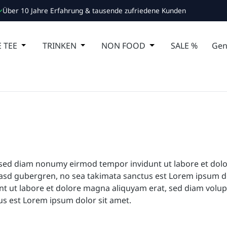
Über 10 Jahre Erfahrung & tausende zufriedene Kunden
 Schließe das Dropdown der Kategorie ESSEN
 TEE
Öffne oder Schließe das Dropdown der Kategorie MA
TRINKEN
Öffne oder Schließe das Dropdown de
NON FOOD
Öffne oder Schließ
SALE %
Gen
, sed diam nonumy eirmod tempor invidunt ut labore et dol
 kasd gubergren, no sea takimata sanctus est Lorem ipsum d
t ut labore et dolore magna aliquyam erat, sed diam volupt
us est Lorem ipsum dolor sit amet.