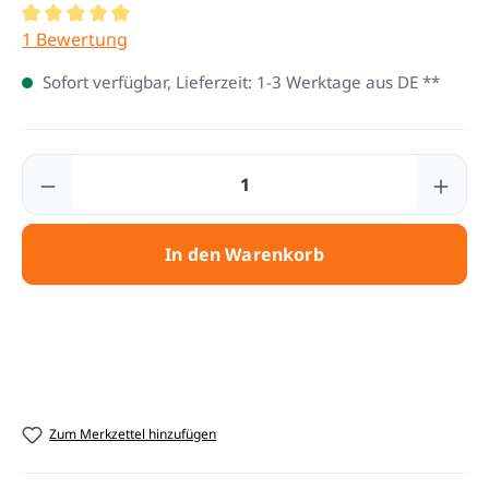
Durchschnittliche Bewertung von 5 von 5 Sternen
1 Bewertung
Sofort verfügbar, Lieferzeit: 1-3 Werktage aus DE **
Produkt Anzahl: Gib den gewünschten Wert
In den Warenkorb
Zum Merkzettel hinzufügen