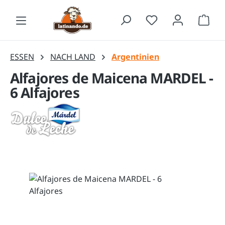
Zum Hauptinhalt springen
Waren
ESSEN
NACH LAND
Argentinien
Alfajores de Maicena MARDEL -
6 Alfajores
Bildergalerie überspringen