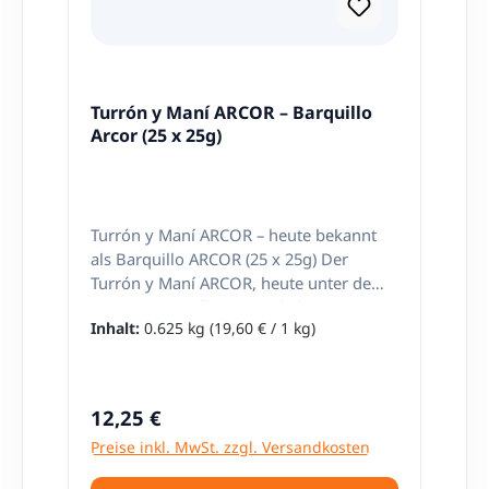
Turrón y Maní ARCOR – Barquillo
Arcor (25 x 25g)
Turrón y Maní ARCOR – heute bekannt
als Barquillo ARCOR (25 x 25g) Der
Turrón y Maní ARCOR, heute unter dem
Namen Barquillo ARCOR bekannt, ist
Inhalt:
0.625 kg
(19,60 € / 1 kg)
eines jener Produkte, die sofort ein
Gefühl von Nostalgie auslösen. Für viele
Menschen, die in Argentinien
aufgewachsen sind, gehört dieser süße
Regulärer Preis:
12,25 €
Snack zu den Kindheitserinnerungen –
Preise inkl. MwSt. zzgl. Versandkosten
sei es im Schulhof, in der Pause, beim
Kiosk um die Ecke oder im