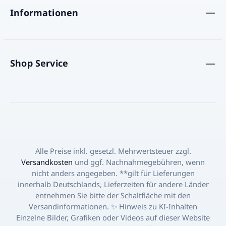
diese Mischung macht den Barquillo
Informationen
besonders – ein Snack, der nicht zu süß
ist, gleichzeitig aber eine angenehme
cremige Füllung besitzt. Das macht ihn
sowohl für Kinder als auch für
Shop Service
Erwachsene attraktiv. Viele Kunden bei
Latinando berichten uns, dass sie genau
diesen Snack zuerst in ihrer Kindheit
probierten – und zwar oft gemeinsam
mit Geschwistern oder Eltern. Heute
kaufen sie ihn gerne für ihre eigenen
Kinder oder um ihren Partnern etwas
aus der Heimat zu zeigen. Ein Stück
Alle Preise inkl. gesetzl. Mehrwertsteuer zzgl.
Argentinien – egal wo du bist Der Turrón
Versandkosten
und ggf. Nachnahmegebühren, wenn
y Maní ARCOR ist nicht nur ein kleiner
nicht anders angegeben. **gilt für Lieferungen
Snack, sondern ein kulturelles Symbol.
innerhalb Deutschlands, Lieferzeiten für andere Länder
Er erinnert an Schulpausen, lange Reisen
entnehmen Sie bitte der Schaltfläche mit den
im Bus, Geburtstagsfeiern oder
Versandinformationen. ✨ Hinweis zu KI-Inhalten
sportliche Aktivitäten, wo man sich nach
Einzelne Bilder, Grafiken oder Videos auf dieser Website
Energie sehnte. Für Erwachsene wird der