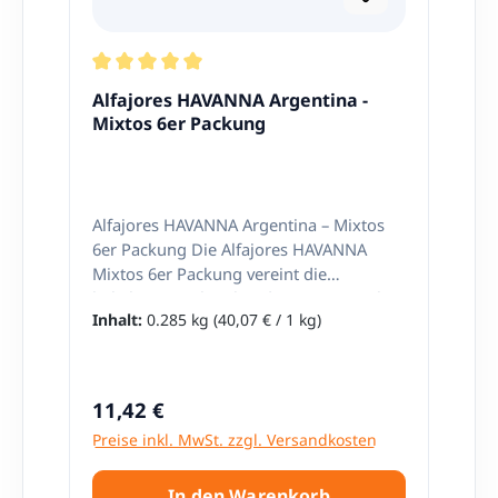
Durchschnittliche Bewertung von 5 von 5 Stern
Alfajores HAVANNA Argentina -
Mixtos 6er Packung
Alfajores HAVANNA Argentina – Mixtos
6er Packung Die Alfajores HAVANNA
Mixtos 6er Packung vereint die
beliebtesten Klassiker der argentinischen
Inhalt:
0.285 kg
(40,07 € / 1 kg)
Süßwarenkunst in einer praktischen
Auswahl. Diese Mischung enthält 3
Alfajores mit dunklem
Schokoladenüberzug und 3 Alfajores mit
Regulärer Preis:
11,42 €
feinem Baiserüberzug – gefüllt mit dem
Preise inkl. MwSt. zzgl. Versandkosten
legendären Dulce de Leche. Die
Kombination aus verschiedenen
Texturen und Geschmacksrichtungen
In den Warenkorb