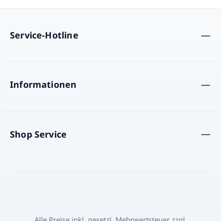
ein Stück lateinamerikanischer
Genusskultur direkt nach Hause.
Produktdetails Produktname Dulce de
Service-Hotline
Leche HAVANNA Nettoinhalt 450 g
Zutaten Wasser, Zucker, Vollmilchpulver,
Glukosesirup, Magermilchpulver,
Vanillearoma Herkunft Hergestellt in
Spanien Dulce de Leche HAVANNA online
Informationen
kaufen Bestellen Sie jetzt Dulce de Leche
HAVANNA 450g bequem online bei
Latinando und entdecken Sie den
authentischen Geschmack
Shop Service
lateinamerikanischer
Milchkaramellcreme. Ideal für Desserts,
Backrezepte oder zum puren Genießen.
Entdecken Sie weitere Spezialitäten aus
Lateinamerika bei Latinando .
Alle Preise inkl. gesetzl. Mehrwertsteuer zzgl.