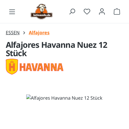
Zum Hauptinhalt springen
Waren
ESSEN
Alfajores
Alfajores Havanna Nuez 12
Stück
Bildergalerie überspringen