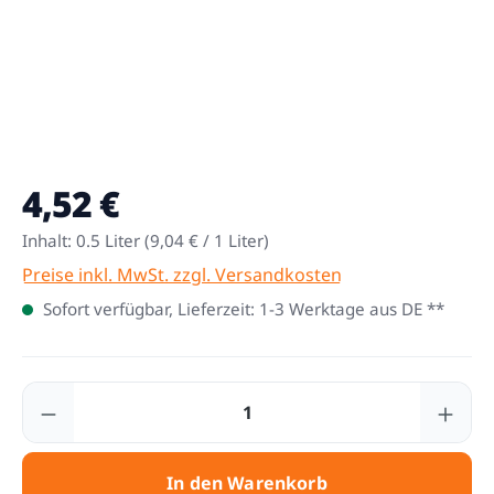
4,52 €
Regulärer Preis:
Inhalt:
0.5 Liter
(9,04 € / 1 Liter)
Preise inkl. MwSt. zzgl. Versandkosten
Sofort verfügbar, Lieferzeit: 1-3 Werktage aus DE **
Produkt Anzahl: Gib den gewünschten Wert
In den Warenkorb