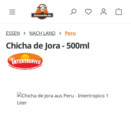
Zum Hauptinhalt springen
Waren
ESSEN
NACH LAND
Peru
Chicha de Jora - 500ml
Bildergalerie überspringen