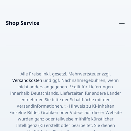
Topping für Salate und Bowls.
Kulinarische Experimente: Auch für
kreative Drinks, Smoothies oder als Zutat
Shop Service
in Backwaren ist der Mais hervorragend
geeignet. Warum unser Maíz Morado
COEXITO die richtige Wahl ist Unser
Maíz Morado COEXITO überzeugt durch:
Authentizität: 100% peruanische
Herkunft, handverlesen und getrocknet.
Qualität: Hohe Farbkraft und intensiver
Geschmack, ideal für die Zubereitung
Alle Preise inkl. gesetzl. Mehrwertsteuer zzgl.
traditioneller Gerichte. Traditionelles
Versandkosten
und ggf. Nachnahmegebühren, wenn
Wissen: COEXITO arbeitet eng mit
nicht anders angegeben. **gilt für Lieferungen
lokalen Bauern zusammen, die ihr
innerhalb Deutschlands, Lieferzeiten für andere Länder
Wissen über den Anbau und die
entnehmen Sie bitte der Schaltfläche mit den
Trocknung von Maíz Morado seit
Versandinformationen. ✨ Hinweis zu KI-Inhalten
Generationen weitergeben. Einfach zu
Einzelne Bilder, Grafiken oder Videos auf dieser Website
verwenden: Die getrockneten
wurden ganz oder teilweise mithilfe künstlicher
Maiskolben können direkt für Getränke
Intelligenz (KI) erstellt oder bearbeitet. Sie dienen
oder Desserts genutzt werden, ohne