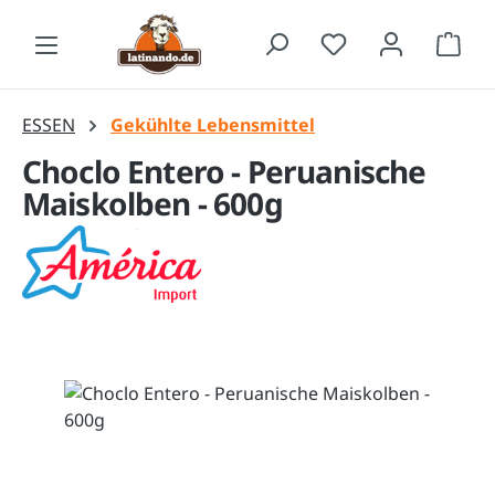
Zum Hauptinhalt springen
Waren
ESSEN
Gekühlte Lebensmittel
Choclo Entero - Peruanische
Maiskolben - 600g
Bildergalerie überspringen