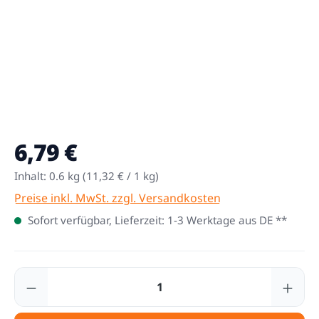
6,79 €
Regulärer Preis:
Inhalt:
0.6 kg
(11,32 € / 1 kg)
Preise inkl. MwSt. zzgl. Versandkosten
Sofort verfügbar, Lieferzeit: 1-3 Werktage aus DE **
Produkt Anzahl: Gib den gewünschten Wert