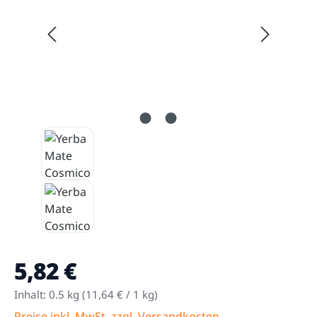
5,82 €
Regulärer Preis:
Inhalt:
0.5 kg
(11,64 € / 1 kg)
Preise inkl. MwSt. zzgl. Versandkosten