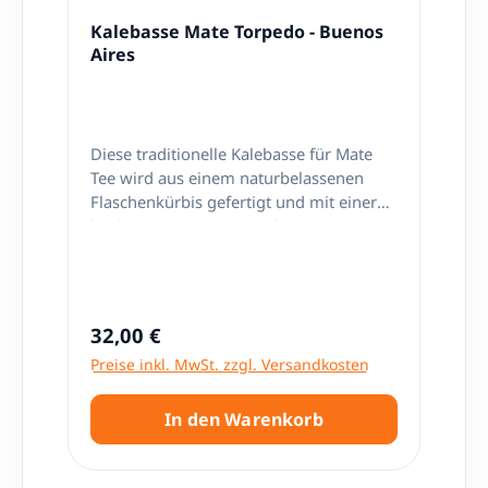
Kalebasse Mate Torpedo - Buenos
Aires
Diese traditionelle Kalebasse für Mate
Tee wird aus einem naturbelassenen
Flaschenkürbis gefertigt und mit einer
hochwertigen Ummantelung aus 100 %
echtem Rindsleder veredelt. Der robuste
Metallrand schützt die Öffnung der
Kalebasse und verleiht ihr ein klassisches
Erscheinungsbild. Mit dem dekorativen
Regulärer Preis:
32,00 €
Aufdruck "Buenos Aires – Argentina"
Preise inkl. MwSt. zzgl. Versandkosten
bringt dieser Matebecher ein Stück
südamerikanische Matekultur direkt zu
Ihnen nach Hause. Da jede Kalebasse
In den Warenkorb
aus einem echten Flaschenkürbis
gefertigt und von Hand verarbeitet wird,