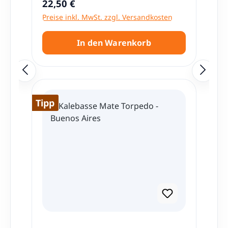
Regulärer Preis:
22,50 €
cepillo. Filter nicht demontierbar, kann
Preise inkl. MwSt. zzgl. Versandkosten
aber mit der Bürste gereinigt werden.
In den Warenkorb
Tipp