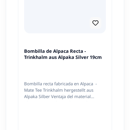
Bombilla de Alpaca Recta -
Trinkhalm aus Alpaka Silver 19cm
Bombilla recta fabricada en Alpaca -
Mate Tee Trinkhalm hergestellt aus
Alpaka Silber Ventaja del material
Alpaca: no se calienta demasiado y evita
quemaduras al tomar. Pico recto -
gerades Mundstück Lago / Länge: ca.
19cm Filtro tipo cuchara, no
desarmable. Se puede limpiar con