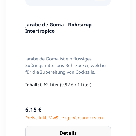
Jarabe de Goma - Rohrsirup -
Intertropico
Jarabe de Goma ist ein flüssiges
Süßungsmittel aus Rohrzucker, welches
für die Zubereitung von Cocktails
(speziell für die Zubereitung des
Inhalt:
0.62 Liter
(9,92 € / 1 Liter)
traditionellen Pisco Sour) verwendet
wird. Verleiht den Getränken Körper und
Konsistenz. Schnellere Mischung der
Zutaten Nettoinhalt: 620ml Hergestellt in
Regulärer Preis:
6,15 €
Peru
Preise inkl. MwSt. zzgl. Versandkosten
Details