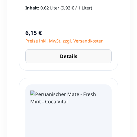
(speziell für die Zubereitung des
Inhalt:
0.62 Liter
(9,92 € / 1 Liter)
traditionellen Pisco Sour) verwendet
wird. Verleiht den Getränken Körper und
Konsistenz. Schnellere Mischung der
Zutaten Nettoinhalt: 620ml Hergestellt in
Regulärer Preis:
6,15 €
Peru
Preise inkl. MwSt. zzgl. Versandkosten
Details