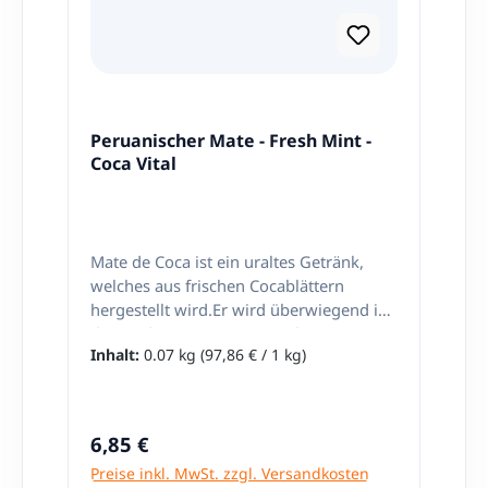
Peruanischer Mate - Fresh Mint -
Coca Vital
Mate de Coca ist ein uraltes Getränk,
welches aus frischen Cocablättern
hergestellt wird.Er wird überwiegend in
den Andenregionen von Bolivien, Peru,
Inhalt:
0.07 kg
(97,86 € / 1 kg)
Kolumbien und im Norden Chiles und
Argentiniens konsumiert. Die Tradition
des Konsums der Kokapflanze reicht
weit in die Geschichte der Andenvölker
Regulärer Preis:
6,85 €
zurück und ist ein wichtiger Bestandteil
Preise inkl. MwSt. zzgl. Versandkosten
des sozialen und kulturellen Lebens.Von