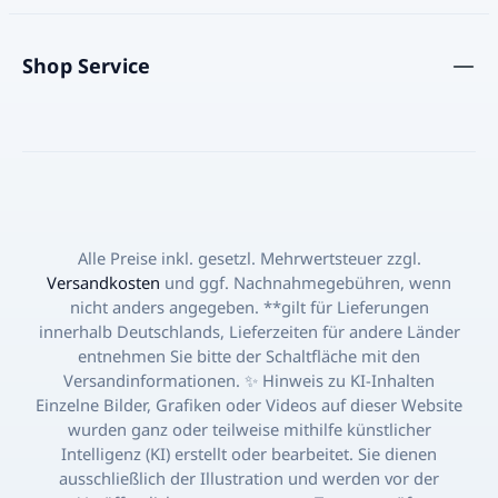
gekocht, eingedickt und anschließend in
Formen gegossen, wo er zu Blöcken –
Shop Service
wie dem Panela Bock 454g – aushärtet.
In Kolumbien und vielen anderen
Ländern Lateinamerikas ist Panela das
traditionelle Süßungsmittel schlechthin
und wird gerne für Getränke wie „Agua
de Panela“ oder für Back- und
Kochrezepte verwendet. Die Tradition
von Panela in Lateinamerika Panela hat
Alle Preise inkl. gesetzl. Mehrwertsteuer zzgl.
in Lateinamerika eine jahrhundertelange
Versandkosten
und ggf. Nachnahmegebühren, wenn
Geschichte. Schon in der Kolonialzeit
nicht anders angegeben. **gilt für Lieferungen
war Panela ein wichtiger Bestandteil der
innerhalb Deutschlands, Lieferzeiten für andere Länder
Ernährung, da er einfach herzustellen
entnehmen Sie bitte der Schaltfläche mit den
und zu lagern war. In vielen Dörfern gibt
Versandinformationen. ✨ Hinweis zu KI-Inhalten
es bis heute kleine Manufakturen, die
Einzelne Bilder, Grafiken oder Videos auf dieser Website
Panela nach traditionellen Methoden
wurden ganz oder teilweise mithilfe künstlicher
kochen. Besonders in Kolumbien, wo
Intelligenz (KI) erstellt oder bearbeitet. Sie dienen
Panela ein Kulturgut ist, gehört er zu
ausschließlich der Illustration und werden vor der
jeder Mahlzeit – vom Morgenkaffee bis