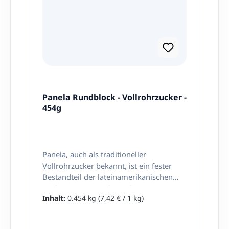
Panela Rundblock - Vollrohrzucker -
454g
Panela, auch als traditioneller
Vollrohrzucker bekannt, ist ein fester
Bestandteil der lateinamerikanischen
Küche. Unser Panela Bock 454g ist ein
Inhalt:
0.454 kg
(7,42 € / 1 kg)
naturbelassenes Süßungsmittel, das in
Blockform hergestellt wird und durch
seinen charakteristischen Geschmack