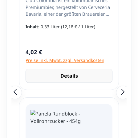
Club Colombia ist ein kolumbianisches
Premiumbier, hergestellt von Cerveceria
Bavaria, einer der größten Brauereien
Kolumbiens mit mehr als 50 Jahren
Inhalt:
0.33 Liter
(12,18 € / 1 Liter)
Qualitätsgarantie. Club Colombia hat
einen ausgewogenen und frischen
Geschmack. Das Club Colombia Dorada
besticht mit seiner hellgelben Farbe. Es
Regulärer Preis:
4,02 €
bildet eine leichte Schaumkrone.
Preise inkl. MwSt. zzgl. Versandkosten
Nettoinhalt: 330ml / Hergestellt in
Kolumbien. +++ Hinweis: Es fallen
zusätzlich noch 25 Cent Pfand pro
Details
Flasche an. +++