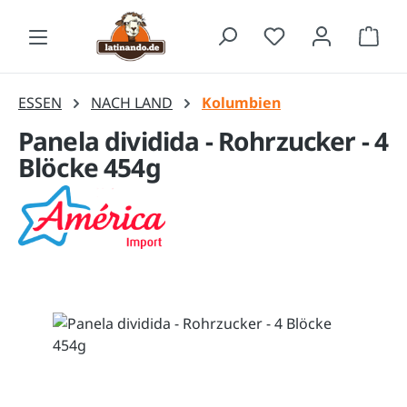
Zum Hauptinhalt springen
Waren
ESSEN
NACH LAND
Kolumbien
Panela dividida - Rohrzucker - 4
Blöcke 454g
Bildergalerie überspringen