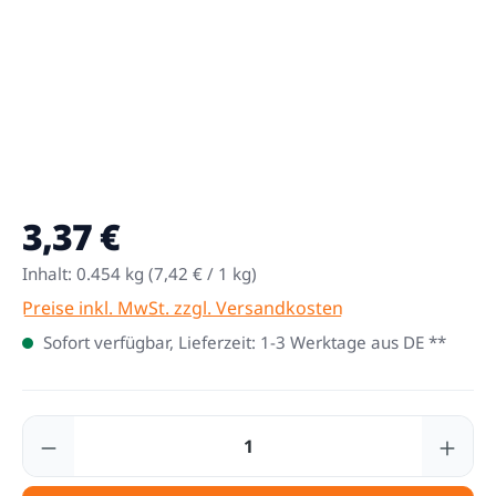
3,37 €
Regulärer Preis:
Inhalt:
0.454 kg
(7,42 € / 1 kg)
Preise inkl. MwSt. zzgl. Versandkosten
Sofort verfügbar, Lieferzeit: 1-3 Werktage aus DE **
Produkt Anzahl: Gib den gewünschten Wert