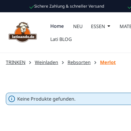
Sichere Zahlung & schneller Versand
m Hauptinhalt springen
Zur Suche springen
Zur Hauptnavigation springen
Home
NEU
ESSEN
Öffne oder
MATE
Lati BLOG
TRINKEN
Weinladen
Rebsorten
Merlot
Keine Produkte gefunden.