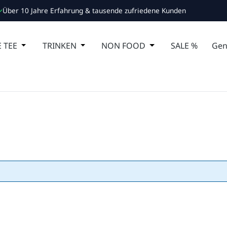
Über 10 Jahre Erfahrung & tausende zufriedene Kunden
 Schließe das Dropdown der Kategorie ESSEN
 TEE
Öffne oder Schließe das Dropdown der Kategorie MA
TRINKEN
Öffne oder Schließe das Dropdown de
NON FOOD
Öffne oder Schließ
SALE %
Gen