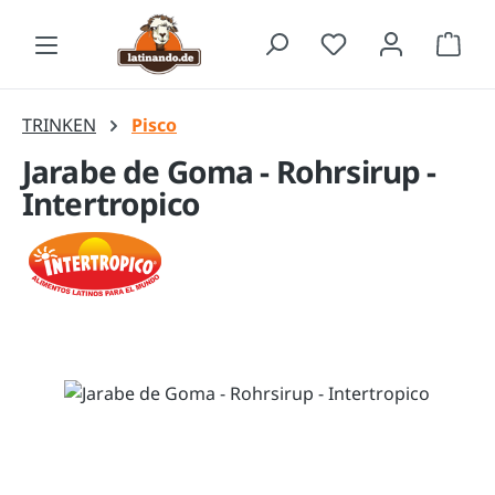
Zum Hauptinhalt springen
Waren
TRINKEN
Pisco
Jarabe de Goma - Rohrsirup -
Intertropico
Bildergalerie überspringen