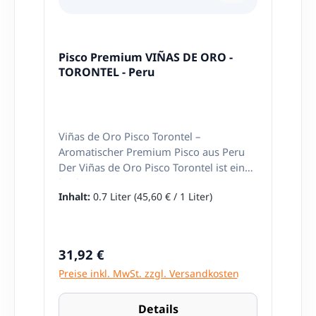
Pisco Premium VIÑAS DE ORO -
TORONTEL - Peru
Viñas de Oro Pisco Torontel –
Aromatischer Premium Pisco aus Peru
Der Viñas de Oro Pisco Torontel ist ein
hochwertiger Premium-Pisco aus Peru,
Inhalt:
0.7 Liter
(45,60 € / 1 Liter)
der durch seine intensiven floralen
Aromen, elegante Struktur und
außergewöhnliche Finesse überzeugt.
Hergestellt in der renommierten Region
Regulärer Preis:
31,92 €
Ica, steht dieser Pisco für authentische
Preise inkl. MwSt. zzgl. Versandkosten
Handwerkskunst und höchste Qualität.
Rebsorte Torontel Die Torontel-Traube
gehört zu den aromatischen Rebsorten
Details