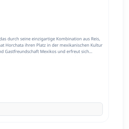
das durch seine einzigartige Kombination aus Reis,
at Horchata ihren Platz in der mexikanischen Kultur
 und Gastfreundschaft Mexikos und erfreut sich
sich dieses köstliche Getränk ganz einfach zu Hause
en. Ideal für warme Tage oder als besondere