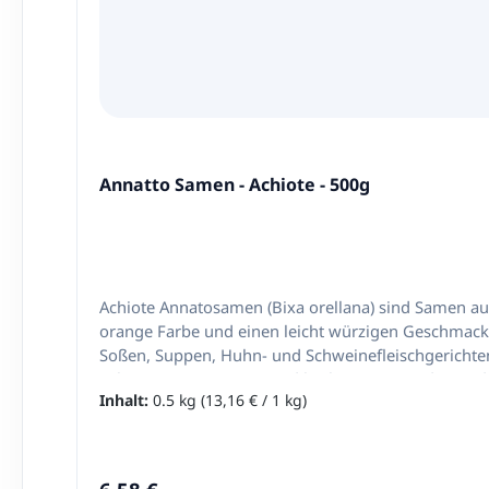
Annatto Samen - Achiote - 500g
Achiote Annatosamen (Bixa orellana) sind Samen aus der Frucht des Achiote
orange Farbe und einen leicht würzigen Geschmack 
Soßen, Suppen, Huhn- und Schweinefleischgerichten
Achiote Annatosamen sind leicht zu verwenden und
Inhalt:
0.5 kg
(13,16 € / 1 kg)
und Bohnengerichten. Nettoinhalt: 500g Z
Regulärer Preis: