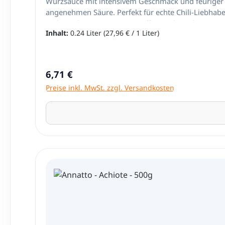
Würzsauce mit intensivem Geschmack und feuriger Sc
angenehmen Säure. Perfekt für echte Chili-Liebhabe
Farb- und Konservierungsstoffe Geschmack & Anwend
Inhalt:
0.24 Liter
(27,96 € / 1 Liter)
oder Suppen passt. Ein echter Klassiker in der mexik
Latinando.de!
Regulärer Preis:
6,71 €
Preise inkl. MwSt. zzgl. Versandkosten