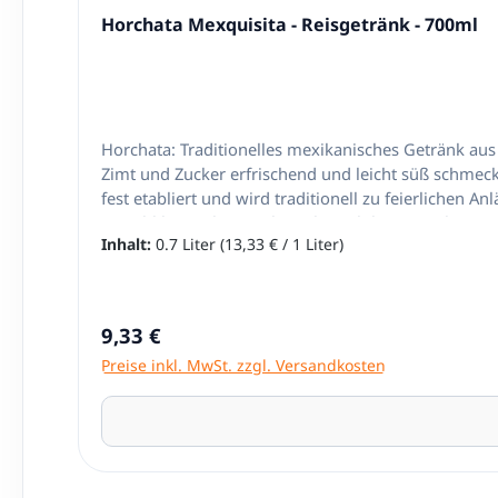
Horchata Mexquisita - Reisgetränk - 700ml
Horchata: Traditionelles mexikanisches Getränk aus 
Zimt und Zucker erfrischend und leicht süß schmeck
fest etabliert und wird traditionell zu feierlichen 
sowohl bei Einheimischen als auch bei Besuchern gr
Inhalt:
0.7 Liter
(13,33 € / 1 Liter)
zubereiten. Mischen Sie das Konzentrat einfach mit
Erfrischung für Ihre Gäste – Horchata ist ein Genuss
Regulärer Preis:
9,33 €
Preise inkl. MwSt. zzgl. Versandkosten