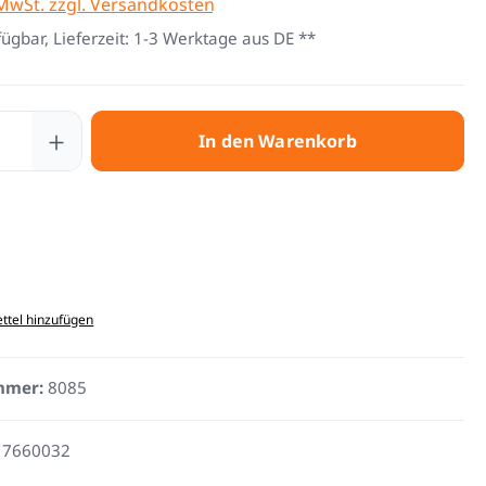
 MwSt. zzgl. Versandkosten
fügbar, Lieferzeit: 1-3 Werktage aus DE **
 Anzahl: Gib den gewünschten Wert ein 
In den Warenkorb
ttel hinzufügen
mmer:
8085
17660032