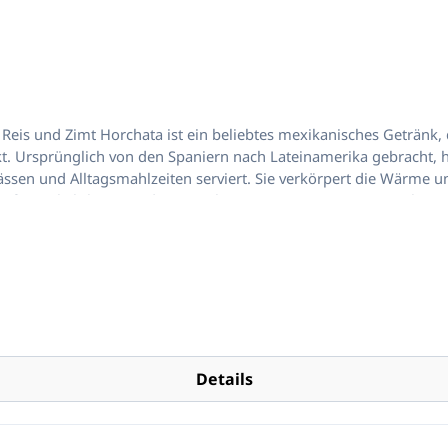
Reis und Zimt Horchata ist ein beliebtes mexikanisches Getränk, 
t. Ursprünglich von den Spaniern nach Lateinamerika gebracht, h
Anlässen und Alltagsmahlzeiten serviert. Sie verkörpert die Wärme
oßer Beliebtheit. Mit dem Horchata Mexquisita Konzentrat lässt 
 1,6 Litern kaltem Wasser, gut umrühren und im Kühlschrank kühl
, der Sie in die mexikanische Kultur eintauchen lässt.
Details