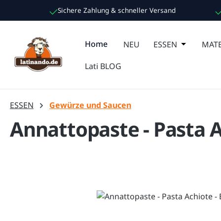
Sichere Zahlung & schneller Versand
m Hauptinhalt springen
Zur Suche springen
Zur Hauptnavigation springen
Home
NEU
ESSEN
Öffne oder
MATE
Lati BLOG
ESSEN
Gewürze und Saucen
Annattopaste - Pasta 
Bildergalerie überspringen