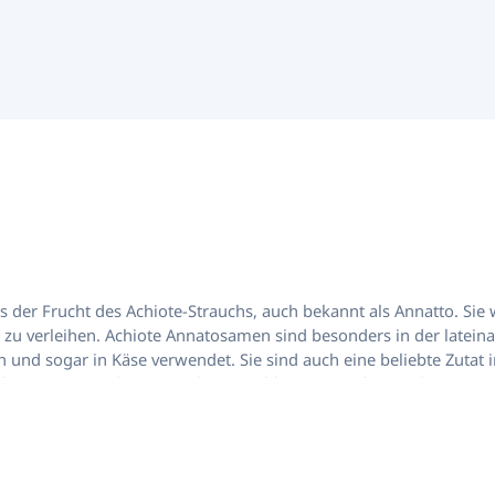
-Strauchs, auch bekannt als Annatto. Sie werden häufig verwendet, um Lebensmittel eine
zu verleihen. Achiote Annatosamen sind besonders in der lateina
 und sogar in Käse verwendet. Sie sind auch eine beliebte Zut
 können entweder ganz oder gemahlen verwendet werden. Sie ei
utaten: Annatto Herkunft: Peru