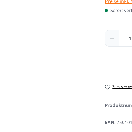
Preise inkl.
Sofort ver
Produkt
Zum Merkze
Produktnu
EAN:
75010