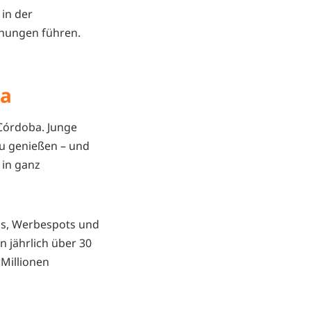
 in der
chungen führen.
ca
 Córdoba. Junge
zu genießen – und
 in ganz
als, Werbespots und
n jährlich über 30
 Millionen