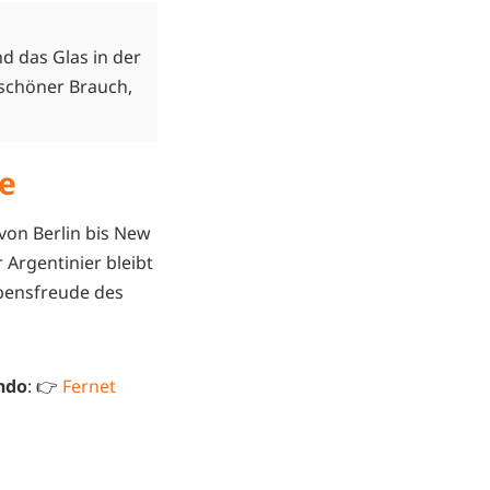
nd das Glas in der
 schöner Brauch,
ne
von Berlin bis New
 Argentinier bleibt
ebensfreude des
ndo
: 👉
Fernet