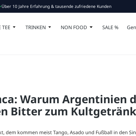
Über 10 Jahre Erfahrung & tausende zufriedene Kunden
 Schließe das Dropdown der Kategorie ESSEN
 TEE
Öffne oder Schließe das Dropdown der Kategorie MA
TRINKEN
Öffne oder Schließe das Dropdown de
NON FOOD
Öffne oder Schließ
SALE %
Gen
nca: Warum Argentinien 
hen Bitter zum Kultgeträn
kt, dem kommen meist Tango, Asado und Fußball in den Si