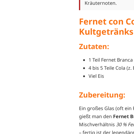
Kräuternoten.
Fernet con C
Kultgetränks
Zutaten:
1 Teil Fernet Branca 
4 bis 5 Teile Cola (z.
Viel Eis
Zubereitung:
Ein großes Glas (oft ein
gießt man den
Fernet B
Mischverhältnis
30 % Fe
– fertig ist der legendär