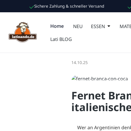
Sichere Zahlung & schneller Versand
m Hauptinhalt springen
Zur Suche springen
Zur Hauptnavigation springen
Home
NEU
ESSEN
Öffne oder
MATE
Lati BLOG
14.10.25
Fernet Bra
italienisc
Wer an Argentinien den