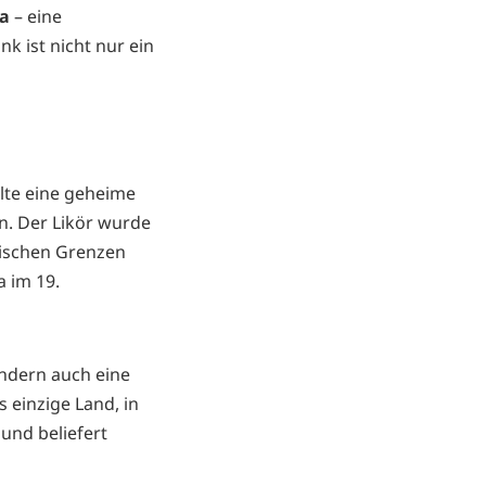
ca
– eine
k ist nicht nur ein
lte eine geheime
n. Der Likör wurde
enischen Grenzen
 im 19.
ondern auch eine
 einzige Land, in
 und beliefert