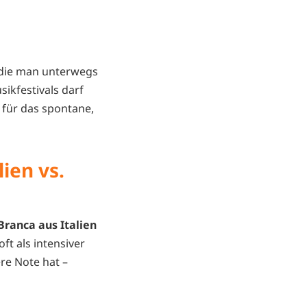
, die man unterwegs
ikfestivals darf
t für das spontane,
ien vs.
Branca aus Italien
oft als intensiver
re Note hat –