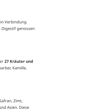
n in Verbindung
s Digestif genossen
ber
27 Kräuter und
arber, Kamille,
afran, Zimt,
nd Asien. Diese