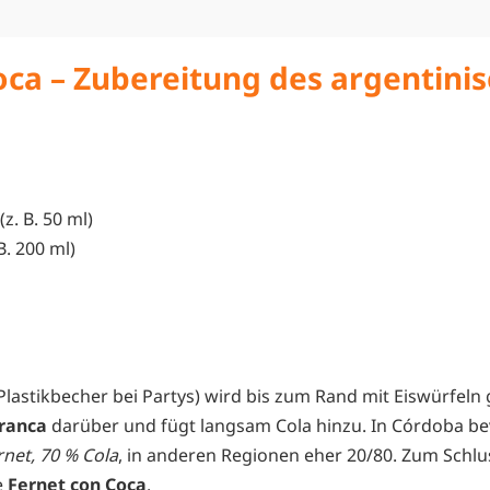
oca – Zubereitung des argentini
(z. B. 50 ml)
 B. 200 ml)
 Plastikbecher bei Partys) wird bis zum Rand mit Eiswürfeln 
ranca
darüber und fügt langsam Cola hinzu. In Córdoba b
rnet, 70 % Cola
, in anderen Regionen eher 20/80. Zum Schl
e
Fernet con Coca
.