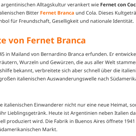
er argentinischen Alltagskultur verankert wie
Fernet con Co
lienischen Bitter
Fernet Branca
und Cola. Dieses Kultgeträn
mbol für Freundschaft, Geselligkeit und nationale Identität.
te von Fernet Branca
5 in Mailand von Bernardino Branca erfunden. Er entwicke
räutern, Wurzeln und Gewürzen, die aus aller Welt stamme
ilfe bekannt, verbreitete sich aber schnell über die itali
 großen italienischen Auswanderungswelle nach Südamerika
ie italienischen Einwanderer nicht nur eine neue Heimat, s
r Lieblingsgetränk. Heute ist Argentinien neben Italien das
ell produziert wird. Die Fabrik in Buenos Aires öffnete 1941
üdamerikanischen Markt.