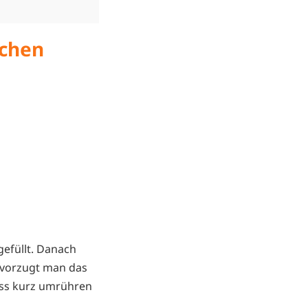
schen
gefüllt. Danach
evorzugt man das
uss kurz umrühren